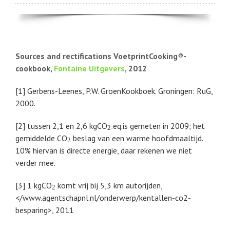
Sources and rectifications VoetprintCooking
®
-
cookbook,
Fontaine Uitgevers
, 2012
[1] Gerbens-Leenes, P.W. GroenKookboek. Groningen: RuG,
2000.
[2] tussen 2,1 en 2,6 kgCO
eq.is gemeten in 2009; het
2-
gemiddelde CO
beslag van een warme hoofdmaaltijd.
2
10% hiervan is directe energie, daar rekenen we niet
verder mee.
[3] 1 kgCO
komt vrij bij 5,3 km autorijden,
2
</www.agentschapnl.nl/onderwerp/kentallen-co2-
besparing>, 2011