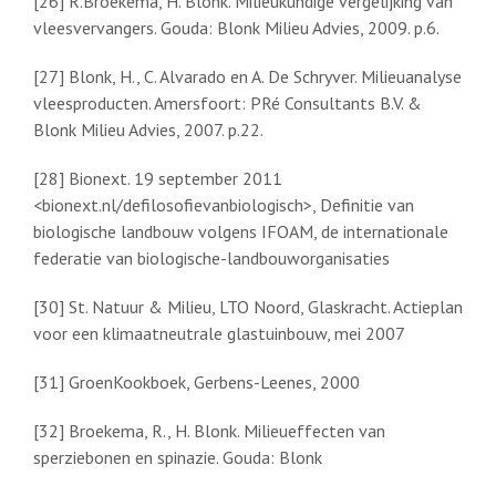
[26] R.Broekema, H. Blonk. Milieukundige vergelijking van
vleesvervangers. Gouda: Blonk Milieu Advies, 2009. p.6.
[27] Blonk, H., C. Alvarado en A. De Schryver. Milieuanalyse
vleesproducten. Amersfoort: PRé Consultants B.V. &
Blonk Milieu Advies, 2007. p.22.
[28] Bionext. 19 september 2011
<bionext.nl/defilosofievanbiologisch>, Definitie van
biologische landbouw volgens IFOAM, de internationale
federatie van biologische-landbouworganisaties
[30] St. Natuur & Milieu, LTO Noord, Glaskracht. Actieplan
voor een klimaatneutrale glastuinbouw, mei 2007
[31] GroenKookboek, Gerbens-Leenes, 2000
[32] Broekema, R., H. Blonk. Milieueffecten van
sperziebonen en spinazie. Gouda: Blonk