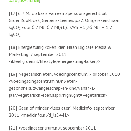
aardgasverbruik
)
[17] 6,7 MJ op basis van een 2persoonsgerecht uit
GroenKookboek, Gerbens-Leenes. p.22. Omgerekend naar
kgCO
voor 6,7 MJ: 6,7 MJ/(1,6 kWh = 5,76 MJ) = 1,2
2
kgCO
2
[18] Energiezuinig koken’, den Haan Digitale Media &
Marketing, 7 september 2011
<ikleefgroen.nl/lifestyle/energiezuinig-koken/>
[19] ‘Vegetarisch eten’. Voedingscentrum. 7 oktober 2010
<voedingsdingscentrum.nl/nl/eten-
gezondheid/zwangerschap-en-kind/vanaf-1-
jaar/vegetarisch-eten.aspx?highlight=vegetarisch>
[20] ‘Geen of minder vlees eten’. Medicinfo. september
2011 <medicinfo.nl/d_ls2441>
[21] <voedingscentrum.nl>, september 2011