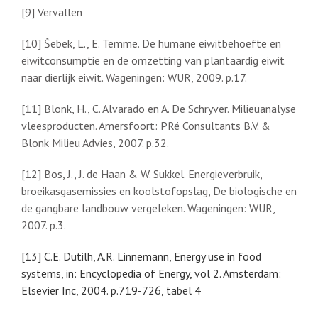
[9] Vervallen
[10] Šebek, L., E. Temme. De humane eiwitbehoefte en
eiwitconsumptie en de omzetting van plantaardig eiwit
naar dierlijk eiwit. Wageningen: WUR, 2009. p.17.
[11] Blonk, H., C. Alvarado en A. De Schryver. Milieuanalyse
vleesproducten. Amersfoort: PRé Consultants B.V. &
Blonk Milieu Advies, 2007. p.32.
[12] Bos, J., J. de Haan & W. Sukkel. Energieverbruik,
broeikasgasemissies en koolstofopslag, De biologische en
de gangbare landbouw vergeleken. Wageningen: WUR,
2007. p.3.
[13] C.E. Dutilh, A.R. Linnemann, Energy use in food
systems, in: Encyclopedia of Energy, vol 2. Amsterdam:
Elsevier Inc, 2004. p.719-726, tabel 4