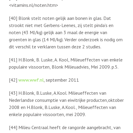
<vitamins.nl/noten.htm>
[40] Blonk stelt noten gelijk aan bonen in glas. Dat
strookt niet met Gerbens-Leenes, zij stelt pinda’s en
noten (43 MJ/kg) gelijk aan 3 maal de energie van
groenten in glas (14 MJ/kg). Verder onderzoek is nodig om
dit verschil te verklaren tussen deze 2 studies.
[41] H.Blonk, B. Luske, A. Kool, Milieueffecten van enkele
populaire vissoorten, Blonk Milieuadvies, Mei 2009. p.5.
[42]
www.wwf.nl
, september 2011
[43] H.Blonk, B.Luske, A.Kool. Milieueffecten van
Nederlandse consumptie van eiwitrijke producten,oktober
2008 en H.Blonk, B.Luske, A.Kool., Milieueffecten van
enkele populaire vissoorten, mei 2009.
[44] Milieu Centraal heeft de rangorde aangebracht, van