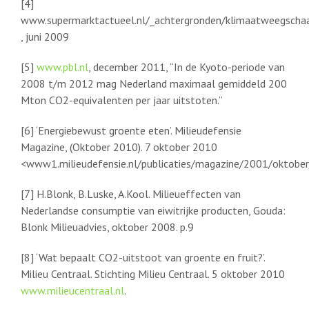
[4]
www.supermarktactueel.nl/_achtergronden/klimaatweegschaa
, juni 2009
[5]
www.pbl.nl
, december 2011, “In de Kyoto-periode van
2008 t/m 2012 mag Nederland maximaal gemiddeld 200
Mton CO2-equivalenten per jaar uitstoten.”
[6] ‘Energiebewust groente eten’. Milieudefensie
Magazine, (Oktober 2010). 7 oktober 2010
<www1.milieudefensie.nl/publicaties/magazine/2001/oktob
[7] H.Blonk, B.Luske, A.Kool. Milieueffecten van
Nederlandse consumptie van eiwitrijke producten, Gouda:
Blonk Milieuadvies, oktober 2008. p.9
[8] ‘Wat bepaalt CO2-uitstoot van groente en fruit?’.
Milieu Centraal. Stichting Milieu Centraal. 5 oktober 2010
www.milieucentraal.nl
.