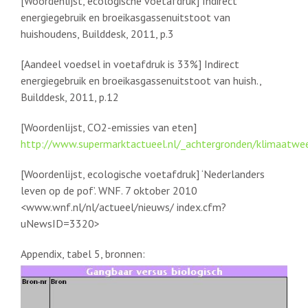
[Woordenlijst, ecologische voetafdruk] Indirect
energiegebruik en broeikasgassenuitstoot van
huishoudens, Builddesk, 2011, p.3
[Aandeel voedsel in voetafdruk is 33%] Indirect
energiegebruik en broeikasgassenuitstoot van huish.,
Builddesk, 2011, p.12
[Woordenlijst, CO2-emissies van eten]
http://www.supermarktactueel.nl/_achtergronden/klimaatwe
[Woordenlijst, ecologische voetafdruk] ‘Nederlanders
leven op de pof’. WNF. 7 oktober 2010
<www.wnf.nl/nl/actueel/nieuws/ index.cfm?
uNewsID=3320>
Appendix, tabel 5, bronnen: