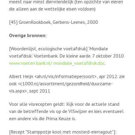
meest naar minst diervriendelijk (ten opzichte van eieren
die alleen aan de wettelijke eisen voldoen)
[45] GroenKookboek, Gerbens-Leenes, 2000
Overige bronnen:
[Woordenlijst, ecologische voetafdruk] ‘Mondiale
voetafdruk’. Voetenbank. De kleine aarde. 7 oktober 2010
www.voeten bank.nl/ mondiale_voetafdruk.doc
.
Albert Heijn <ah.nl/vis/informatiepersoort>, apr 2012. zie
ook <c1000.nl/assortiment/gezondheid/duurzame-
vis.aspx>, sept 2011
Voor alle visrecepten geldt: Kijk voor de actuele stand
van de betreffende vis op de VISwijzer en kies eventueel
een andere vis die Prima Keuze is.
[Recept "Stamppotje kool met mosterd-eierragout"]: