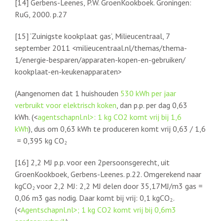
[14] Gerbens-Leenes, P.W. GroenKookboek. Groningen:
RuG, 2000. p.27
[15] ‘Zuinigste kookplaat gas’, Milieucentraal, 7
september 2011 <milieucentraal.nl/themas/thema-
1/energie-besparen/apparaten-kopen-en-gebruiken/
kookplaat-en-keukenapparaten>
(Aangenomen dat 1 huishouden
530 kWh per jaar
verbruikt voor elektrisch koken
, dan p.p. per dag 0,63
kWh. (<
agentschapnl.nl>: 1 kg CO2 komt vrij bij 1,6
kWh
), dus om 0,63 kWh te produceren komt vrij 0,63 / 1,6
= 0,395 kg CO
2
[16] 2,2 MJ p.p. voor een 2persoonsgerecht, uit
GroenKookboek, Gerbens-Leenes. p.22. Omgerekend naar
kgCO
voor 2,2 MJ: 2,2 MJ delen door 35,17MJ/m3 gas =
2
0,06 m3 gas nodig. Daar komt bij vrij: 0,1 kgCO
.
2.
(<
Agentschapnl.nl>; 1 kg CO2 komt vrij bij 0,6m3