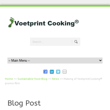
Home
>>
Sustainable food Blog
>>
News
>>
Making of VoetprintCooking®
promo-film
Blog Post