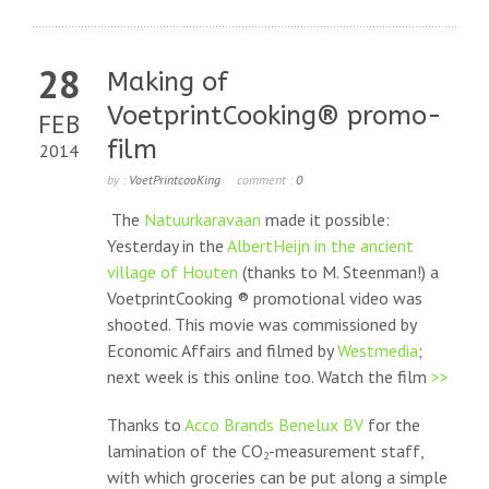
28
Making of
VoetprintCooking® promo-
FEB
film
2014
by :
VoetPrintcooKing
comment :
0
The
Natuurkaravaan
made it possible:
Yesterday in the
AlbertHeijn in the ancient
village of Houten
(thanks to M. Steenman!) a
VoetprintCooking ® promotional video was
shooted. This movie was commissioned by
Economic Affairs and filmed by
Westmedia
;
next week is this online too. Watch the film
>>
Thanks to
Acco Brands Benelux BV
for the
lamination of the CO
-measurement staff,
2
with which groceries can be put along a simple