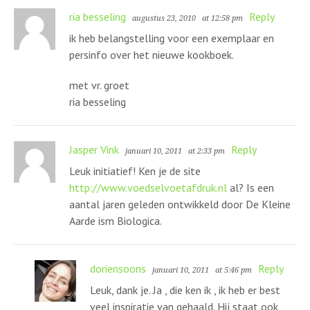
ria besseling
Reply
augustus 23, 2010
at 12:58 pm
ik heb belangstelling voor een exemplaar en
persinfo over het nieuwe kookboek.
met vr. groet
ria besseling
Jasper Vink
Reply
januari 10, 2011
at 2:33 pm
Leuk initiatief! Ken je de site
http://www.voedselvoetafdruk.nl
al? Is een
aantal jaren geleden ontwikkeld door De Kleine
Aarde ism Biologica.
doriensoons
Reply
januari 10, 2011
at 5:46 pm
Leuk, dank je. Ja , die ken ik , ik heb er best
veel inspiratie van gehaald. Hij staat ook