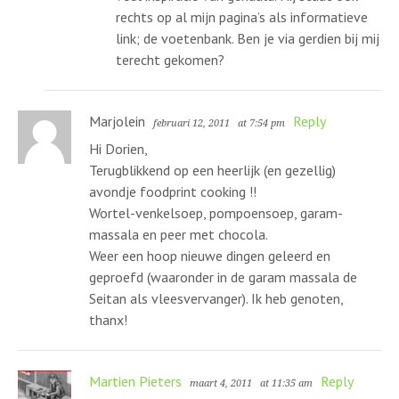
rechts op al mijn pagina’s als informatieve
link; de voetenbank. Ben je via gerdien bij mij
terecht gekomen?
Marjolein
Reply
februari 12, 2011
at 7:54 pm
Hi Dorien,
Terugblikkend op een heerlijk (en gezellig)
avondje foodprint cooking !!
Wortel-venkelsoep, pompoensoep, garam-
massala en peer met chocola.
Weer een hoop nieuwe dingen geleerd en
geproefd (waaronder in de garam massala de
Seitan als vleesvervanger). Ik heb genoten,
thanx!
Martien Pieters
Reply
maart 4, 2011
at 11:35 am