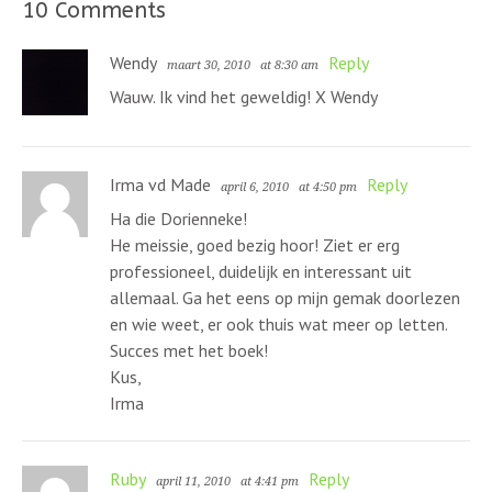
10 Comments
Wendy
Reply
maart 30, 2010
at 8:30 am
Wauw. Ik vind het geweldig! X Wendy
Irma vd Made
Reply
april 6, 2010
at 4:50 pm
Ha die Dorienneke!
He meissie, goed bezig hoor! Ziet er erg
professioneel, duidelijk en interessant uit
allemaal. Ga het eens op mijn gemak doorlezen
en wie weet, er ook thuis wat meer op letten.
Succes met het boek!
Kus,
Irma
Ruby
Reply
april 11, 2010
at 4:41 pm