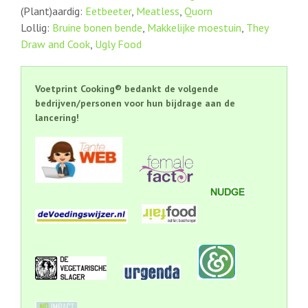
(Plant)aardig:
Eetbeeter
,
Meatless
,
Quorn
Lollig:
Bruine bonen bende
,
Makkelijke moestuin
,
They
Draw and Cook
,
Ugly Food
Voetprint Cooking
®
bedankt de volgende
bedrijven/personen voor hun bijdra
ge aan de
lancering!