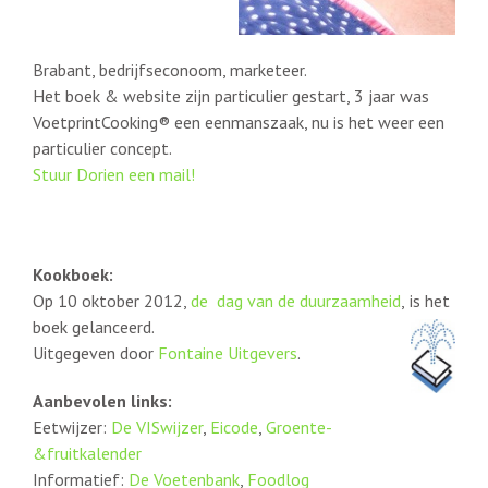
Brabant, bedrijfseconoom, marketeer.
Het boek &
website zijn particulier gestart, 3 jaar was
VoetprintCooking® een eenmanszaak, nu is het weer een
particulier concept.
Stuur Dori
en een mail!
Kookboek:
Op 10 oktober 2012,
de dag van de
duurzaamheid
,
is het
boek
gelanceerd.
Uitgegeven door
Fontaine Uitgevers
.
Aanbevolen links:
Eetwijzer:
De VISwijzer
,
Eicode
,
Groente-
&fruitkalender
I
nformatief:
De Voetenbank
,
Foodlog