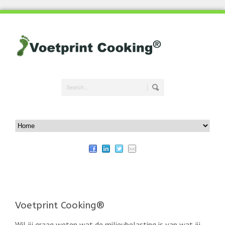
Voetprint Cooking®
Wil jij graag weten wat de milieubelasting is van wat jij