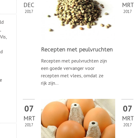
DEC
MRT
2017
2017
ld
,
Vis,
Recepten met peulvruchten
ld
Recepten met peulvruchten zijn
een goede vervanger voor
recepten met vlees, omdat ze
de
rijk zijn...
07
07
MRT
MRT
2017
2017