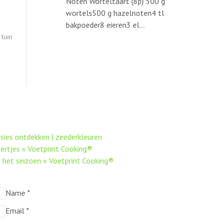
Noten Worteltaart (8p) 500 g
wortels500 g hazelnoten4 tl
bakpoeder8 eieren3 el...
tuin
ssies ontdekken | zeederkleuren
ertjes » Voetprint Cooking®
 het seizoen » Voetprint Cooking®
Name
*
Email
*