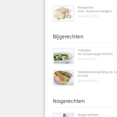
Recepten
met vleesvervangers
februari 07, 2017
Bijgerechten
Salades
en Groentegerechten
maart 07, 2017
Voedselverspilling en o
brood
januari 03, 2011
Nagerechten
Nagerechten