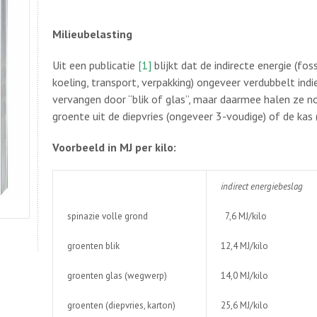
Milieubelasting
Uit een publicatie
[1]
blijkt dat de indirecte energie (fo
koeling, transport, verpakking) ongeveer verdubbelt indi
vervangen door “blik of glas”, maar daarmee halen ze no
groente uit de diepvries (ongeveer 3-voudige) of de kas
Voorbeeld in MJ per kilo:
indirect energiebeslag
spinazie volle grond
7,6 MJ/kilo
groenten blik
12,4 MJ/kilo
groenten glas (wegwerp)
14,0 MJ/kilo
groenten (diepvries, karton)
25,6 MJ/kilo