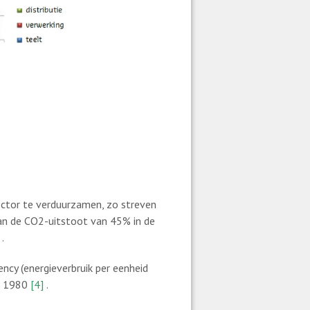
ector te verduurzamen, zo streven
van de CO2-uitstoot van 45% in de
.
ency (energiever­bruik per eenheid
n 1980
[4]
.