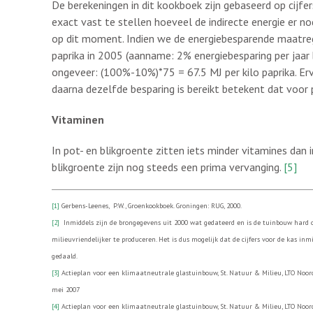
De berekeningen in dit kookboek zijn gebaseerd op cijfer
exact vast te stellen hoeveel de indirecte energie er no
op dit moment. Indien we de energiebesparende maatre
paprika in 2005 (aanname: 2% energiebesparing per jaar
ongeveer: (100%-10%)*75 = 67.5 MJ per kilo paprika. Erv
daarna dezelfde besparing is bereikt betekent dat voor p
Vitaminen
In pot- en blikgroente zitten iets minder vitamines dan 
blikgroente zijn nog steeds een prima vervanging.
[5]
[1]
Gerbens-Leenes, P.W., Groenkookboek. Groningen: RUG, 2000.
[2]
Inmiddels zijn de brongegevens uit 2000 wat gedateerd en is de tuinbouw hard 
milieuvriendelijker te produceren. Het is dus mogelijk dat de cijfers voor de kas inmi
gedaald.
[3]
Actieplan voor een klimaatneutrale glastuinbouw, St. Natuur & Milieu, LTO Noord
mei 2007
[4]
Actieplan voor een klimaatneutrale glastuinbouw, St. Natuur & Milieu, LTO Noord