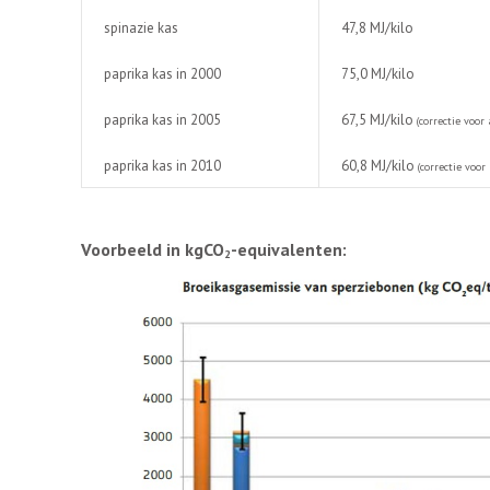
spinazie kas
47,8 MJ/kilo
paprika kas in 2000
75,0 MJ/kilo
paprika kas in 2005
67,5 MJ/kilo
(correctie voo
paprika kas in 2010
60,8 MJ/kilo
(correctie voo
Voorbeeld in kgCO
-equivalenten:
2