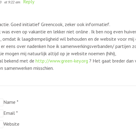
Reply
10
at 9:22 am
ctie. Goed initiatief Greencook, zeker ook informatief.
 ik was even op vakantie en lekker niet online . Ik ben nog even hui
 omdat ik laagdrempeligheid wil behouden en de website voor mij 
 er eens over nadenken hoe ik samenwerkingsverbanden/ partijen zoa
lie mogen mij natuurlijk altijd op je website noemen (hihi),
 al bekend met de
http://www.green-key.org
? Het gaat breder dan v
en samenwerken misschien.
Name
*
Email
*
Website