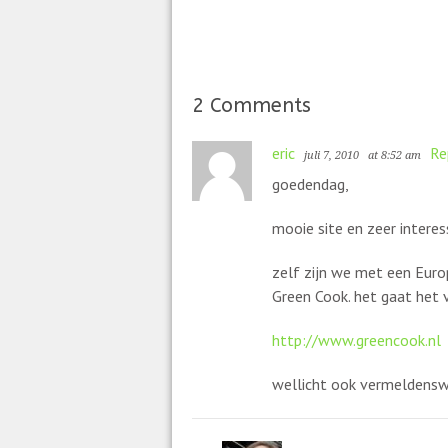
2 Comments
eric
Re
juli 7, 2010
at 8:52 am
goedendag,
mooie site en zeer interes
zelf zijn we met een Euro
Green Cook. het gaat het v
http://www.greencook.nl
wellicht ook vermeldenswa