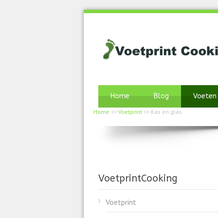
Home
Blog
Voeten
Home
>>
Voetprint
>>
Kas en glas
VoetprintCooking
Voetprint