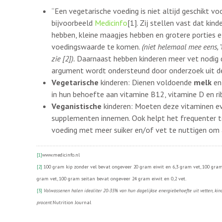
“Een vegetarische voeding is niet altijd geschikt voo
bijvoorbeeld
Medicinfo
[1]. Zij stellen vast dat kind
hebben, kleine maagjes hebben en grotere porties
voedingswaarde te komen.
(niet helemaal mee eens, ’
zie
[2]
).
Daarnaast hebben kinderen meer vet nodig 
argument wordt ondersteund door onderzoek uit de
Vegetarische
kinderen: Dienen voldoende
melk
e
in hun behoefte aan vitamine B12, vitamine D en ri
Veganistische
kinderen: Moeten deze vitaminen ev
supplementen innemen. Ook helpt het frequenter t
voeding met meer suiker en/of vet te nuttigen om
[1]
www.medicinfo.nl
[2]
100 gram kip zonder vel bevat ongeveer 20 gram eiwit en 6,3 gram vet, 100 gram
gram vet, 100 gram seitan bevat ongeveer 24 gram eiwit en 0,2 vet.
[3]
Volwassenen halen idealiter 20-35% van hun dagelijkse energiebehoefte uit vetten, kin
procent
.
Nutrition Journal