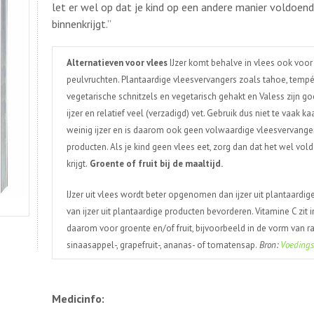
let er wel op dat je kind op een andere manier voldoen
binnenkrijgt.”
Alternatieven voor vlees
IJzer komt behalve in vlees ook voor
peulvruchten. Plantaardige vleesvervangers zoals tahoe, tempé,
vegetarische schnitzels en vegetarisch gehakt en Valess zijn go
ijzer en relatief veel (verzadigd) vet. Gebruik dus niet te vaak 
weinig ijzer en is daarom ook geen volwaardige vleesvervange
producten. Als je kind geen vlees eet, zorg dan dat het wel vo
krijgt.
Groente of fruit bij de maaltijd.
IJzer uit vlees wordt beter opgenomen dan ijzer uit plantaardi
van ijzer uit plantaardige producten bevorderen. Vitamine C zit in
daarom voor groente en/of fruit, bijvoorbeeld in de vorm van ra
sinaasappel-, grapefruit-, ananas- of tomatensap.
Bron:
Voedings
Medicinfo: