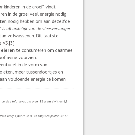
r kinderen in de groei”, vindt
eren in de groei veel energie nodig
 eten nodig hebben om aan dezelfde
t is afhankelijk van de vleesvervanger
dan volwassenen. Dit laatste
 VS.[3]
n
eieren
te consumeren om daarmee
boflavine voorzien.
entueel in de vorm van
e eten, meer tussendoortjes en
 aan voldoende energie te komen.
 bereide tofu bevat ongeveer 12 gram eiwit en 6,5
deren vanaf 3 jaar 25-35 % en baby`s en peuters 30-40