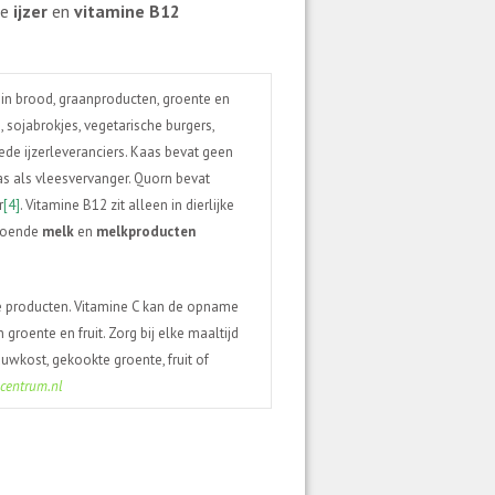
de
ijzer
en
vitamine
B12
 in brood, graanproducten, groente en
 sojabrokjes, vegetarische burgers,
ede ijzerleveranciers. Kaas bevat geen
kaas als vleesvervanger. Quorn bevat
r
[4]
. Vitamine B12 zit alleen in dierlijke
ldoende
melk
en
melkproducten
ge producten. Vitamine C kan de opname
 groente en fruit. Zorg bij elke maaltijd
uwkost, gekookte groente, fruit of
centrum.nl