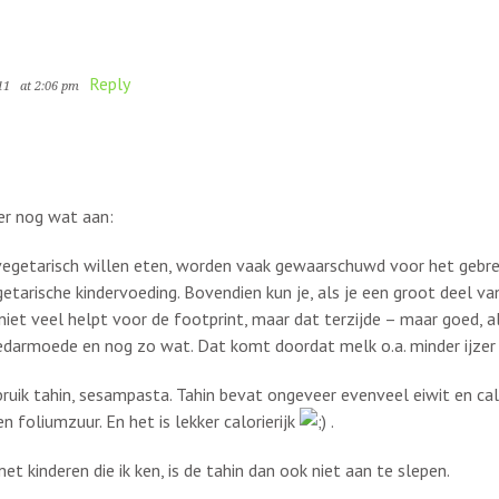
Reply
11
at 2:06 pm
er nog wat aan:
egetarisch willen eten, worden vaak gewaarschuwd voor het gebre
etarische kindervoeding. Bovendien kun je, als je een groot deel van 
iet veel helpt voor de footprint, maar dat terzijde – maar goed, al
loedarmoede en nog zo wat. Dat komt doordat melk o.a. minder ijzer
bruik tahin, sesampasta. Tahin bevat ongeveer evenveel eiwit en cal
 foliumzuur. En het is lekker calorierijk
.
t kinderen die ik ken, is de tahin dan ook niet aan te slepen.