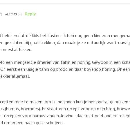
Reply
11
at 10:13 pm
 hebt en dat de kids het lusten. Ik heb nog geen kinderen meegemaa
ze gezichten bij gaat trekken, dan maak je ze natuurlijk wantrouwig.
t meestal lekker.
eld een mengseltje smeren van tahin en honing. Gewoon in een scha
 Of eerst een laagje tahin op brood en daar bovenop honing. Of eer
lekker allemaal.
 recepten mee te maken; om te beginnen kun je het overal gebruiken
s (humus, hoemoes). Er staat een recept voor op mijn blog, hoewel 
el recepten voor humus vinden. Je vindt daar niet veel andere rece
jd om er een paar op te schrijven.