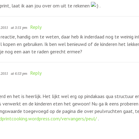
rint, laat ik aan jou over om uit te rekenen
.
Reply
, 2011
at 3:51 pm
e reactie, handig om te weten, daar heb ik inderdaad nog te weinig i
el kopen en gebruiken. Ik ben wel benieuwd of de kinderen het lekker
 je nog een aan te raden gerecht ermee?
Reply
, 2011
at 6:53 pm
rd en het is heerlijk. Het lijkt wel erg op pindakaas qua structuur 
s verwerkt en de kinderen eten het gewoon! Nu ga ik eens proberen
ingswaarde toegevoegd op de pagina die over peulvruchten gaat, ter
dprintcooking.wordpress.com/vervangers/peul/
.