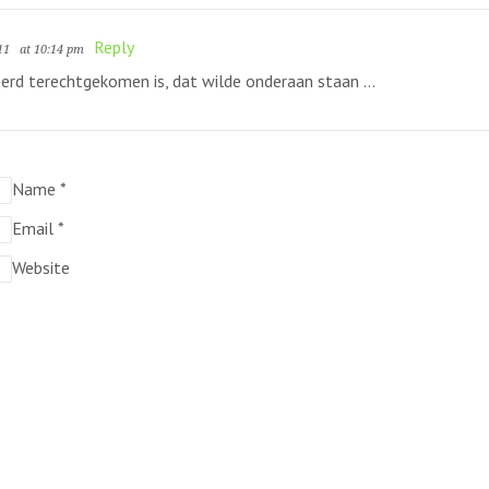
Reply
11
at 10:14 pm
rkeerd terechtgekomen is, dat wilde onderaan staan …
Name
*
Email
*
Website