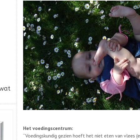
 wat
Het voedingscentrum:
“Voedingskundig gezien hoeft het niet eten van vlees (e