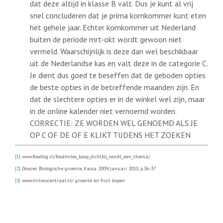
dat deze altijd in klasse B valt. Dus je kunt al vrij
snel concluderen dat je prima komkommer kunt eten
het gehele jaar. Echter komkommer uit Nederland
buiten de periode mrt-okt wordt gewoon niet
vermeld. Waarschijnlijk is deze dan wel beschikbaar
uit de Nederlandse kas en valt deze in de categorie C.
Je dient dus goed te beseffen dat de geboden opties
de beste opties in de betreffende maanden zijn. En
dat de slechtere opties er in de winkel wel zijn, maar
in de online kalender niet vernoemd worden.
CORRECTIE: ZE WORDEN WEL GENOEMD ALS JE
OP C OF DE OF E KLIKT TIJDENS HET ZOEKEN
[1]
www.foodlog.nl/foodmiles_koop_dichtbij_wordt_een_thema/
[2]
Dossier Biologische groente, Kassa 2009/januari 2010, p.36-37
[3]
www.milieucentraal.nl/ groente en fruit kopen