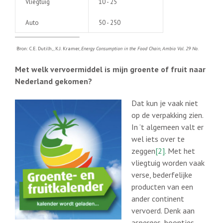
Vliegtuig
10 - 25
Auto
50 - 250
Bron: C.E. Dutilh,, K.J. Kramer,
Energy Consumption in the Food Chain, Ambio Vol. 29 No.
Met welk vervoermiddel is mijn groente of fruit naar
Nederland gekomen?
Dat kun je vaak niet
op de verpakking zien.
In ’t algemeen valt er
wel iets over te
zeggen
[2].
Met het
vliegtuig worden vaak
verse, bederfelijke
producten van een
ander continent
vervoerd. Denk aan
asperges, boontjes,