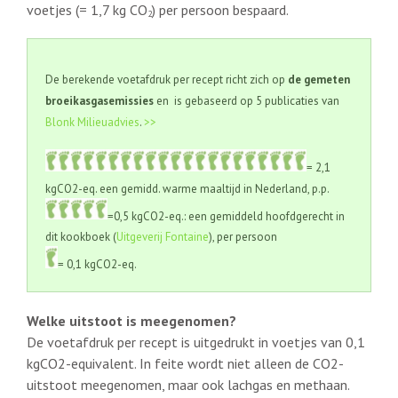
voetjes (= 1,7 kg CO
) per persoon bespaard.
2
De berekende voetafdruk per recept richt zich op
de gemeten
broeikasgasemissies
en is gebaseerd op 5 publicaties van
Blonk Milieuadvies
.
>>
= 2,1
kgCO2-eq. een gemidd. warme maaltijd in Nederland, p.p.
=0,5 kgCO2-eq.: een gemiddeld hoofdgerecht in
dit kookboek (
Uitgeverij Fontaine
), per persoon
= 0,1 kgCO2-eq.
Welke uitstoot is meegenomen?
De voetafdruk per recept is uitgedrukt in voetjes van 0,1
kgCO2-equivalent. In feite wordt niet alleen de CO2-
uitstoot meegenomen, maar ook lachgas en methaan.