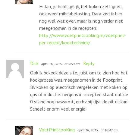
Hi Jan, je hebt gelijk, het koken zelf geeft
ook weer milieubelasting. Dara zeg ik hier
nog wel wat over, maar is nog verder niet
meegenomen in de recepten:
http://www.voetprintcooking.nl/voetprint-
per-recept/kooktechniek/
Dick
Reply
april 16, 2015
at 9:53 am
Ook ik bekeek deze site, juist om te zien hoe het
kookproces was meegenomen in de Footprint.
Bv koken op electrisch vergeleken met koken op
gas of inductie: nergens in recepten staat dat de
0 stand nog nawarmt, en bv bij rijst de pit uitkan.
Scheelt enorm veel energie!
VoetPrintcooKing
april 16, 2015
at 10:47 am