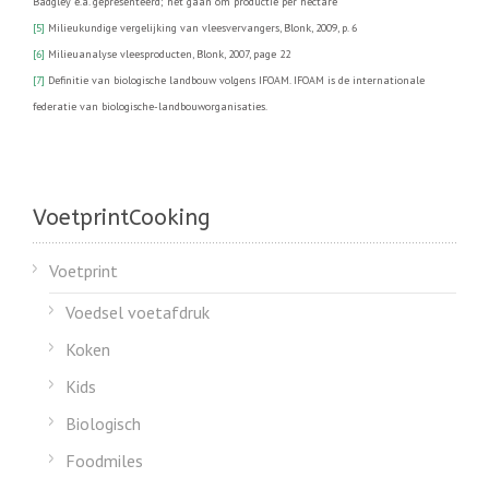
Badgley e.a. gepresenteerd; het gaan om productie per hectare
[5]
Milieukundige vergelijking van vleesvervangers, Blonk, 2009, p. 6
[6]
Milieuanalyse vleesproducten, Blonk, 2007, page 22
[7]
Definitie van biologische landbouw volgens IFOAM. IFOAM is de internationale
federatie van biologische-landbouworganisaties.
VoetprintCooking
Voetprint
Voedsel voetafdruk
Koken
Kids
Biologisch
Foodmiles