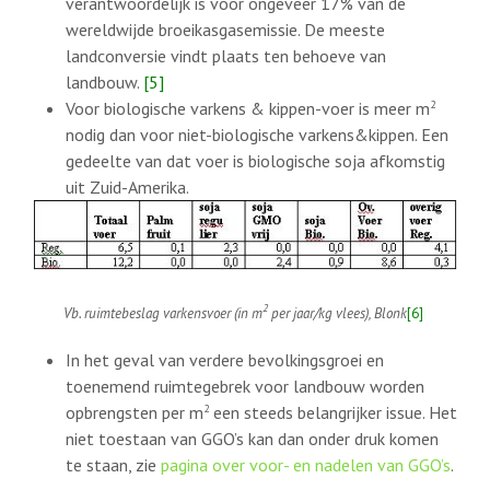
verantwoordelijk is voor ongeveer 17% van de
wereldwijde broeikasgasemissie. De meeste
landconversie vindt plaats ten behoeve van
landbouw.
[5]
Voor biologische varkens & kippen-voer is meer m
2
nodig dan voor niet-biologische varkens&kippen. Een
gedeelte van dat voer is biologische soja afkomstig
uit Zuid-Amerika.
2
Vb. ruimtebeslag varkensvoer (in m
per jaar/kg vlees), Blonk
[6]
In het geval van verdere bevolkingsgroei en
toenemend ruimtegebrek voor landbouw worden
opbrengsten per m
2
een steeds belangrijker issue. Het
niet toestaan van GGO’s kan dan onder druk komen
te staan, zie
pagina over voor- en nadelen van GGO’s
.