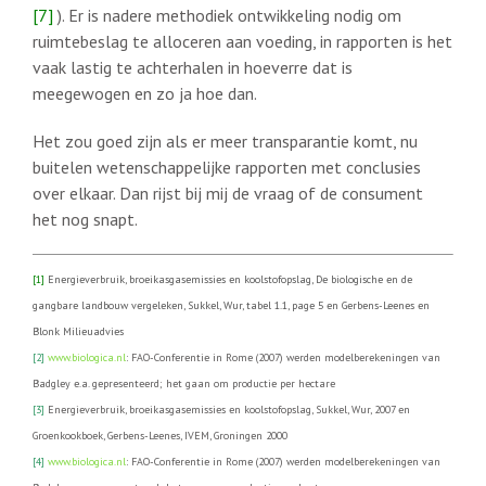
[7]
). Er is nadere methodiek ontwikkeling nodig om
ruimtebeslag te alloceren aan voeding, in rapporten is het
vaak lastig te achterhalen in hoeverre dat is
meegewogen en zo ja hoe dan.
Het zou goed zijn als er meer transparantie komt, nu
buitelen wetenschappelijke rapporten met conclusies
over elkaar. Dan rijst bij mij de vraag of de consument
het nog snapt.
[1]
Energieverbruik, broeikasgasemissies en koolstofopslag, De biologische en de
gangbare landbouw vergeleken, Sukkel, Wur, tabel 1.1, page 5 en Gerbens-Leenes en
Blonk Milieuadvies
[2]
www.biologica.nl
: FAO-Conferentie in Rome (2007) werden modelberekeningen van
Badgley e.a. gepresenteerd; het gaan om productie per hectare
[3]
Energieverbruik, broeikasgasemissies en koolstofopslag, Sukkel, Wur, 2007 en
Groenkookboek, Gerbens-Leenes, IVEM, Groningen 2000
[4]
www.biologica.nl
: FAO-Conferentie in Rome (2007) werden modelberekeningen van