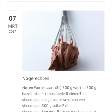
07
MRT
2017
Nagerechten
Noten Worteltaart (8p) 500 g wortels500 g
hazelnoten4 tl bakpoeder8 eieren3 el
sinaasappelsapgeraspte schil van een
sinaasappel300 g suiker2 el
sinaasappeljamzout Rasp de wortels en hak