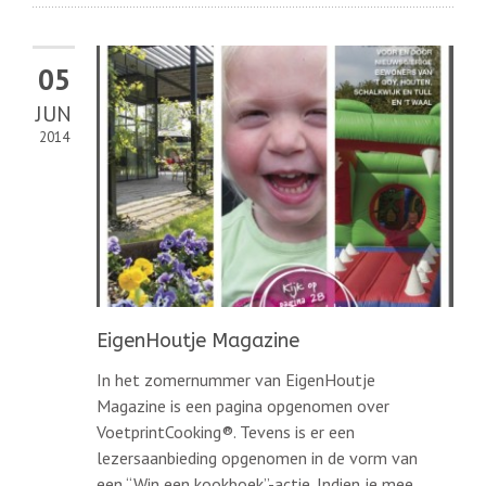
05
JUN
2014
EigenHoutje Magazine
In het zomernummer van EigenHoutje
Magazine is een pagina opgenomen over
VoetprintCooking®. Tevens is er een
lezersaanbieding opgenomen in de vorm van
een “Win een kookboek”-actie. Indien je mee