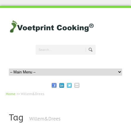
Home
>>
Willem&Drees
Tag
Willem&Drees