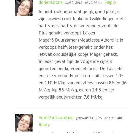
doriensoons
Reply
mei 7, 2012
at 10:14 am
Je hebt ook helemaal gelijk, goed punt, er
zijn sowieso ook leuke ontwikkelingen met
half vlees-half vleesvervanger zoals de
Plus gehakt verkoopt Lekker
Mager&Duurzamer (Meatless). AlbertHeijn
verkoopt halfvlees-gehakt onder het
ietwat onduidelijke kopje Mager gehakt.
In ieder geval zijn de volgende cijfers
gemeten per kg voedselsoort: De fossiele
energie van rundvlees komt uit tussen 105
en 110 MJ/kg, varkensvlees tussen 86 en 96
MJ/kg, kip 86 MJ/kg, eieren 24,3 en ter
vergelijk peulvruchten 7,6 MJ/kg.
VoetPrintcooKing
februari 13, 2015
at 11:50 am
Reply