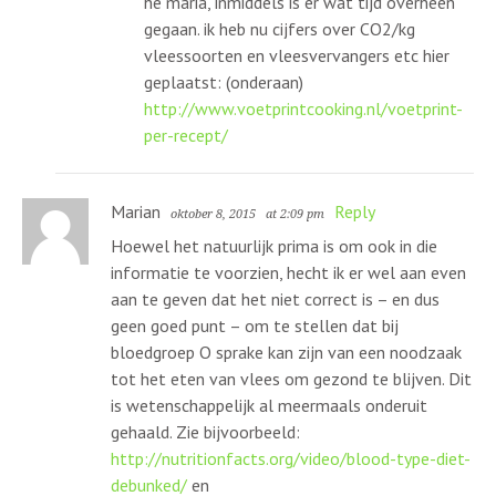
he maria, inmiddels is er wat tijd overheen
gegaan. ik heb nu cijfers over CO2/kg
vleessoorten en vleesvervangers etc hier
geplaatst: (onderaan)
http://www.voetprintcooking.nl/voetprint-
per-recept/
Marian
Reply
oktober 8, 2015
at 2:09 pm
Hoewel het natuurlijk prima is om ook in die
informatie te voorzien, hecht ik er wel aan even
aan te geven dat het niet correct is – en dus
geen goed punt – om te stellen dat bij
bloedgroep O sprake kan zijn van een noodzaak
tot het eten van vlees om gezond te blijven. Dit
is wetenschappelijk al meermaals onderuit
gehaald. Zie bijvoorbeeld:
http://nutritionfacts.org/video/blood-type-diet-
debunked/
en