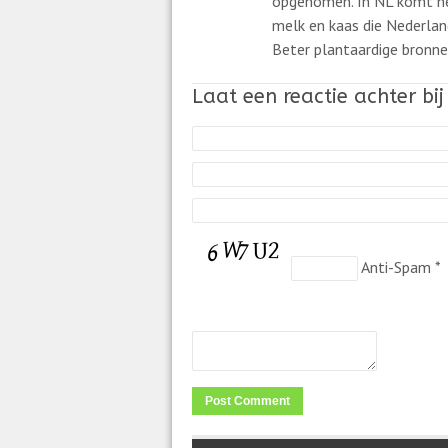
opgenomen. In NL komt he
melk en kaas die Nederlan
Beter plantaardige bronnen
Laat een reactie achter bi
Anti-Spam
*