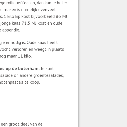
ge milieueffecten, dan kun je beter
e maken is namelijk evenveel
s. 1 kilo kip kost bijvoorbeeld 86 MJ
lo jonge kaas 71,5 MJ kost en oude
e appendix.
ie er nodig is. Oude kaas heeft
vocht verloren en weegt in plaats
nog maar 11 kilo.
ees op de boterham:
Je kunt
salade of andere groentesalades,
 notenpasta’s te koop.
k een groot deel van de