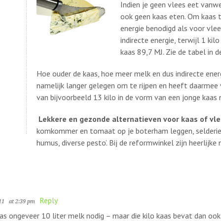
Indien je geen vlees eet vanwe
ook geen kaas eten. Om kaas t
energie benodigd als voor vlee
indirecte energie, terwijl 1 ki
kaas 89,7 MJ. Zie de tabel in d
Hoe ouder de kaas, hoe meer melk en dus indirecte energ
namelijk langer gelegen om te rijpen en heeft daarmee 
van bijvoorbeeld 13 kilo in de vorm van een jonge kaas 
Lekkere en gezonde alternatieven voor kaas of vl
komkommer en tomaat op je boterham leggen, selderie
humus, diverse pesto’. Bij de reformwinkel zijn heerlijke
Reply
11
at 2:39 pm
aas ongeveer 10 liter melk nodig – maar die kilo kaas bevat dan oo