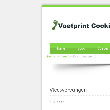
Home
Blog
Voeten
Home
>>
Vlees?
>>
Kaas (belastend)
Vleesvervangen
Vlees?