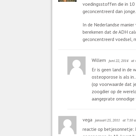
voedingsstoffen die in 10 
geconcentreerd dan jonge.
In de Nederlandse manier v
berekenen dat de ADH calci
geconcentreerd voedsel, m
Willem
juni 22, 2014
at 
Er is geen land in de
osteoporose is als in
(op voorwaarde dat je
zoogdier op de wereld
aangeprate onnodige 
vega
januari 25, 2011
at 7:10 
reactie op betjesonnetje: 