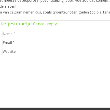
t meeste osteoporose (botontkalking) voor. Hoe zou dat komen? J
ders eten!
 van calcium nemen dus, zoals groente, noten, zaden (idd o.a. tahin
j
betjesonnetje
Cancel reply
Name
*
Email
*
Website