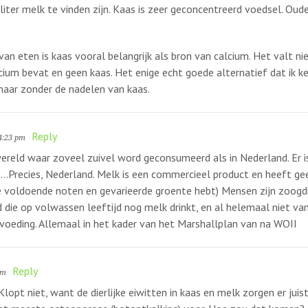
liter melk te vinden zijn. Kaas is zeer geconcentreerd voedsel. Oud
an eten is kaas vooral belangrijk als bron van calcium. Het valt ni
um bevat en geen kaas. Het enige echt goede alternatief dat ik ken,
aar zonder de nadelen van kaas.
Reply
4:23 pm
 wereld waar zoveel zuivel word geconsumeerd als in Nederland. Er 
…..Precies, Nederland. Melk is een commercieel product en heeft g
 voldoende noten en gevarieerde groente hebt) Mensen zijn zoogdier
 die op volwassen leeftijd nog melk drinkt, en al helemaal niet van
voeding. Allemaal in het kader van het Marshallplan van na WOII
Reply
am
Klopt niet, want de dierlijke eiwitten in kaas en melk zorgen er jui