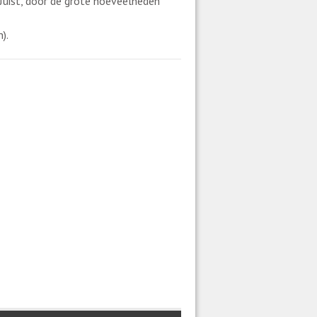
uist, door de grote hoeveelheden
).