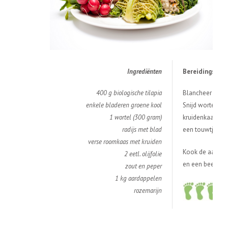
Ingredi
ë
nten
Bereidingswijz
400 g biologische tilapia
Blancheer de ko
enkele bladeren groene kool
Snijd wortel, ra
1 wortel (300 gram)
kruidenkaas. Vo
radijs met blad
een touwtje dic
verse roomkaas met kruiden
Kook de aardapp
2 eetl. olijfolie
en een beetje ol
zout en peper
1 kg aardappelen
rozemarijn