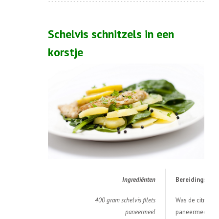
Schelvis schnitzels in een
korstje
Ingredi
ë
nten
Bereidingswijz
400 gram schelvis filets
Was de citroen e
paneermeel
paneermeel.