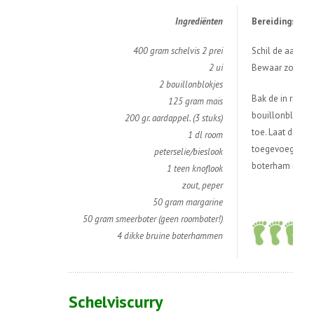
Ingredi
ë
nten
Bereidingswijz
400 gram schelvis
2 prei
Schil de aardapp
2 ui
Bewaar zowel d
2 bouillonblokjes
Bak de in ringe
125 gram mais
bouillonblokjes
200 gr. aardappel. (3 stuks)
toe. Laat dit 1
1 dl room
toegevoegd. Str
peterselie/bieslook
boterham met ee
1 teen knoflook
zout, peper
50 gram margarine
50 gram smeerboter (geen roomboter!)
4 dikke bruine boterhammen
Schelviscurry