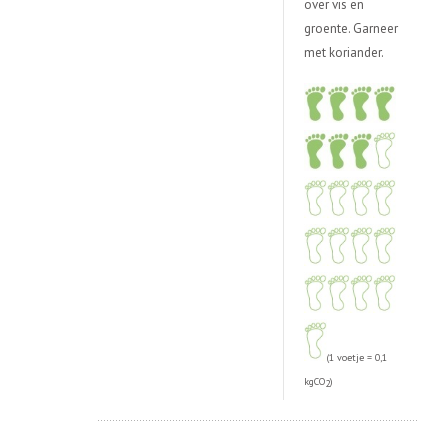
over vis en
groente. Garneer
met koriander.
(1 voetje = 0,1
kgCO
)
2