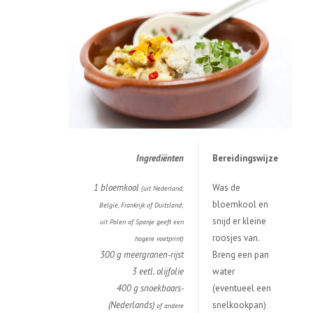
Ingredi
ë
nten
Bereidingswijze
1 bloemkool
Was de
(uit Nederland,
bloemkool en
België, Frankrijk of Duitsland;
snijd er kleine
uit Polen of Spanje geeft een
roosjes van.
hogere
voetprint)
300 g meergranen-rijst
Breng een pan
3 eetl. olijfolie
water
400 g snoekbaars-
(eventueel een
(Nederlands)
snelkookpan)
of andere