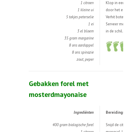
1 citroen
Klop in een diep
1 kleine ui
door het ei en 
5 takjes peterselie
Verhit boter in 
1 ei
Serveer met gro
3 el bloem
in de schil.
35 gram margarine
8 ons aardappel
8 ons spinazie
zout, peper
Gebakken forel met
mosterdmayonaise
Ingredi
ë
nten
Bereidingswijz
400 gram biologische forel
Snijd de citroen
1 citroen
mengsel. Leg de 