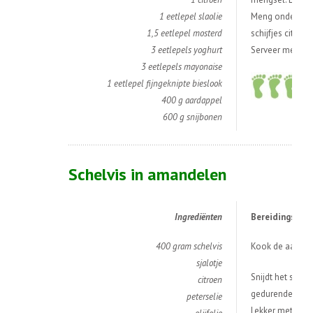
1 eetlepel slaolie
Meng ondertusse
1,5 eetlepel mosterd
schijfjes citro
3 eetlepels yoghurt
Serveer met sni
3 eetlepels mayonaise
1 eetlepel fijngeknipte bieslook
400 g aardappel
600 g snijbonen
Schelvis in amandelen
Ingredi
ë
nten
Bereidingswijz
400 gram schelvis
Kook de aardapp
sjalotje
Snijdt het sjalo
citroen
gedurende 8 minu
peterselie
Lekker met wort