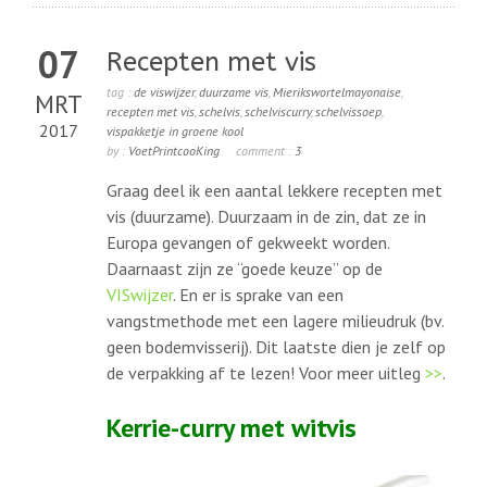
07
Recepten met vis
tag :
de viswijzer
,
duurzame vis
,
Mierikswortelmayonaise
,
MRT
recepten met vis
,
schelvis
,
schelviscurry
,
schelvissoep
,
2017
vispakketje in groene kool
by :
VoetPrintcooKing
comment :
3
Graag deel ik een aantal lekkere recepten met
vis (duurzame). Duurzaam in de zin, dat ze in
Europa gevangen of gekweekt worden.
Daarnaast zijn ze “goede keuze” op de
VISwijzer
. En er is sprake van een
vangstmethode met een lagere milieudruk (bv.
geen bodemvisserij). Dit laatste dien je zelf op
de verpakking af te lezen! Voor meer uitleg
>>
.
Kerrie-curry met witvis