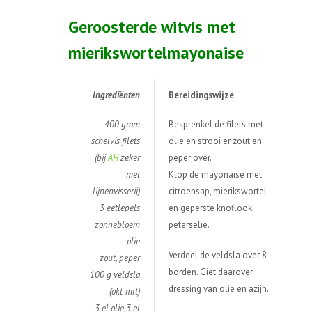
Geroosterde witvis met
mierikswortelmayonaise
Ingredi
ë
nten
Bereidingswijze
400 gram
Besprenkel de filets met
schelvis filets
olie en strooi er zout en
(bij
AH
zeker
peper over.
met
Klop de mayonaise met
lijnenvisserij)
citroensap, mierikswortel
3 eetlepels
en geperste knoflook,
zonnebloem
peterselie.
olie
Verdeel de veldsla over 8
zout, peper
borden. Giet daarover
100 g veldsla
dressing van olie en azijn.
(okt-mrt)
3 el olie,3 el