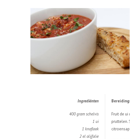
Ingredi
ë
nten
Bereidingswijz
400 gram schelvis
Fruit de ui met 
1 ui
pruttelen. Serv
1 knoflook
citroensap erove
2 el olijfolie