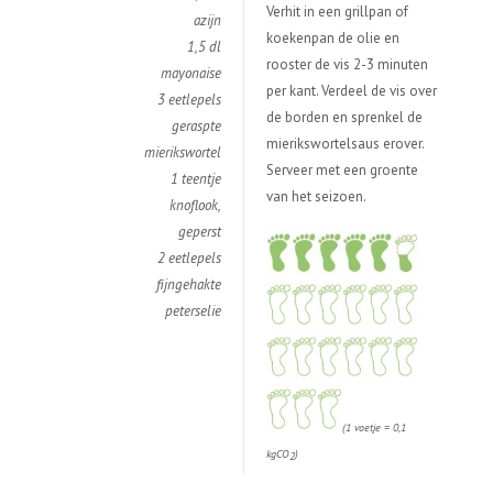
Verhit in een grillpan of
azijn
koekenpan de olie en
1,5 dl
rooster de vis 2-3 minuten
mayonaise
per kant. Verdeel de vis over
3 eetlepels
de borden en sprenkel de
geraspte
mierikswortelsaus erover.
mierikswortel
Serveer met een groente
1 teentje
van het seizoen.
knoflook,
geperst
2 eetlepels
fijngehakte
peterselie
(1 voetje = 0,1
kgCO
)
2