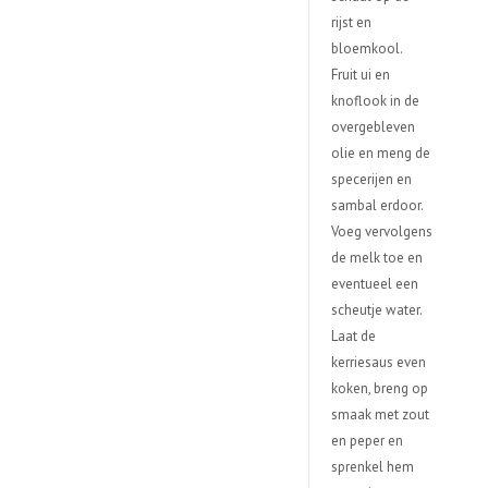
rijst en
bloemkool.
Fruit ui en
knoflook in de
overgebleven
olie en meng de
specerijen en
sambal erdoor.
Voeg vervolgens
de melk toe en
eventueel een
scheutje water.
Laat de
kerriesaus even
koken, breng op
smaak met zout
en peper en
sprenkel hem