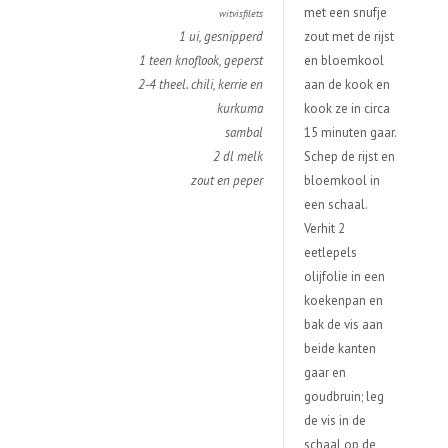
met een snufje
witvisfilets
1 ui, gesnipperd
zout met de rijst
1 teen knoflook, geperst
en bloemkool
2-4 theel. chili, kerrie en
aan de kook en
kurkuma
kook ze in circa
sambal
15 minuten gaar.
2 dl melk
Schep de rijst en
zout en peper
bloemkool in
een schaal.
Verhit 2
eetlepels
olijfolie in een
koekenpan en
bak de vis aan
beide kanten
gaar en
goudbruin; leg
de vis in de
schaal op de