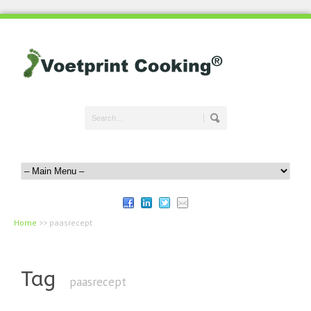
Home
>>
paasrecept
Tag
paasrecept