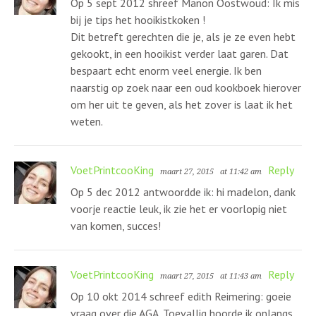
Op 5 sept 2012 shreef Manon Oostwoud: Ik mis
bij je tips het hooikistkoken !
Dit betreft gerechten die je, als je ze even hebt
gekookt, in een hooikist verder laat garen. Dat
bespaart echt enorm veel energie. Ik ben
naarstig op zoek naar een oud kookboek hierover
om her uit te geven, als het zover is laat ik het
weten.
VoetPrintcooKing
Reply
maart 27, 2015
at 11:42 am
Op 5 dec 2012 antwoordde ik: hi madelon, dank
voorje reactie leuk, ik zie het er voorlopig niet
van komen, succes!
VoetPrintcooKing
Reply
maart 27, 2015
at 11:43 am
Op 10 okt 2014 schreef edith Reimering: goeie
vraag over die AGA. Toevallig hoorde ik onlangs