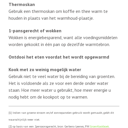
Thermoskan
Gebruik een thermoskan om koffie en thee warm te
houden in plaats van het warmhoud-plaatje.
1-pansgerecht of wokken
Wokken is energiebesparend, want alle voedingsmiddelen
worden gekookt in één pan op dezelfde warmtebron.
Ontdooi het eten voordat het wordt opgewarmd
Kook met zo weinig mogelijk water
Gebruik niet te veel water bij de bereiding van groenten.
Het is voldoende als ze voor een derde onder water
staan. Hoe meer water u gebruikt, hoe meer energie u
nodig hebt om de kookpot op te warmen.
[1] Indien van groene stroom en/of zonnepanelen gebruik wordt gemaakt, geldt dit
waarschijnlijk weer niet.
[2] op basis van een 2persoonsgerecht, bron: Gerbens-Leenes, P.W.
GroenKookboek
.