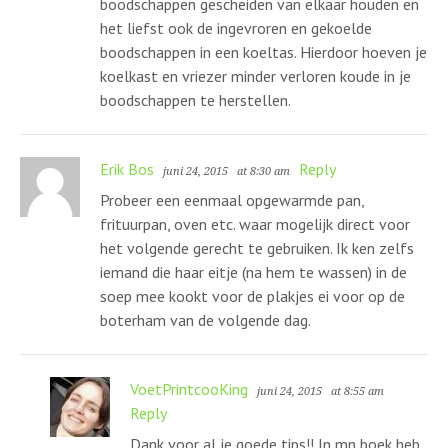
boodschappen gescheiden van elkaar houden en
het liefst ook de ingevroren en gekoelde
boodschappen in een koeltas. Hierdoor hoeven je
koelkast en vriezer minder verloren koude in je
boodschappen te herstellen.
Erik Bos
Reply
juni 24, 2015
at 8:30 am
Probeer een eenmaal opgewarmde pan,
frituurpan, oven etc. waar mogelijk direct voor
het volgende gerecht te gebruiken. Ik ken zelfs
iemand die haar eitje (na hem te wassen) in de
soep mee kookt voor de plakjes ei voor op de
boterham van de volgende dag.
VoetPrintcooKing
juni 24, 2015
at 8:55 am
Reply
Dank voor al je goede tips!! In mn boek heb