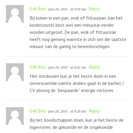
Erik Bos
Reply
juni 24, 2015
at 8:19 am
Bij koken in een pan, wok of frituurpan, kan het
kooktoestel best wel een minuutje eerder
worden uitgezet. De pan, wok of frituurolie
heeft nog genoeg warmte in zich om die laatste
minuut van de garing te bewerkstelligen.
Erik Bos
Reply
juni 24, 2015
at 8:22 am
Het ontdooien kun je het beste doen in een
onverwarmde ruimte. Anders gaat in de kachel /
CV alsnog de “bespaarde” energie verloren.
Erik Bos
Reply
juni 24, 2015
at 8:26 am
Bij het boodschappen doen, kun je het beste de
ingevroren, de gekoelde en de ongekoelde