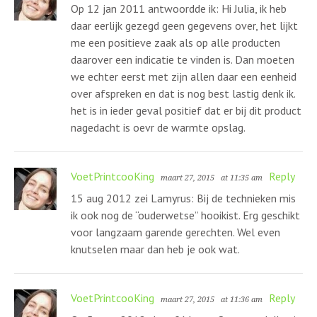
Op 12 jan 2011 antwoordde ik: Hi Julia, ik heb
daar eerlijk gezegd geen gegevens over, het lijkt
me een positieve zaak als op alle producten
daarover een indicatie te vinden is. Dan moeten
we echter eerst met zijn allen daar een eenheid
over afspreken en dat is nog best lastig denk ik.
het is in ieder geval positief dat er bij dit product
nagedacht is oevr de warmte opslag.
VoetPrintcooKing
Reply
maart 27, 2015
at 11:35 am
15 aug 2012 zei Lamyrus: Bij de technieken mis
ik ook nog de “ouderwetse” hooikist. Erg geschikt
voor langzaam garende gerechten. Wel even
knutselen maar dan heb je ook wat.
VoetPrintcooKing
Reply
maart 27, 2015
at 11:36 am