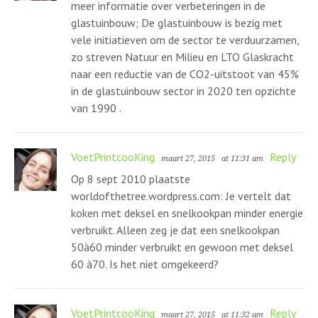
meer informatie over verbeteringen in de
glastuinbouw; De glastuinbouw is bezig met
vele initiatieven om de sector te verduurzamen,
zo streven Natuur en Milieu en LTO Glaskracht
naar een reductie van de CO2-uitstoot van 45%
in de glastuinbouw sector in 2020 ten opzichte
van 1990 .
VoetPrintcooKing
Reply
maart 27, 2015
at 11:31 am
Op 8 sept 2010 plaatste
worldofthetree.wordpress.com: Je vertelt dat
koken met deksel en snelkookpan minder energie
verbruikt. Alleen zeg je dat een snelkookpan
50à60 minder verbruikt en gewoon met deksel
60 à70. Is het niet omgekeerd?
VoetPrintcooKing
Reply
maart 27, 2015
at 11:32 am