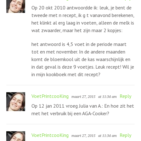
Op 20 okt 2010 antwoordde ik: leuk, je bent de
tweede met n recept, ik g t vanavond berekenen,
het klinkt al erg laag in voeten, alleen de melk is
wat zwaarder, maar het zijn maar 2 kopjes:
het antwoord is 4,5 voet in de periode maart
tot en met november. In de andere maanden
komt de bloemkool uit de kas waarschijnlijk en
in dat geval is deze 9 voetjes. Leuk recept! Wil je
in mijn kookboek met dit recept?
VoetPrintcooKing
Reply
maart 27, 2015
at 11:34 am
Op 12 jan 2011 vroeg Julia van A.: En hoe zit het
met het verbruik bij een AGA-Cooker?
VoetPrintcooKing
Reply
maart 27, 2015
at 11:34 am