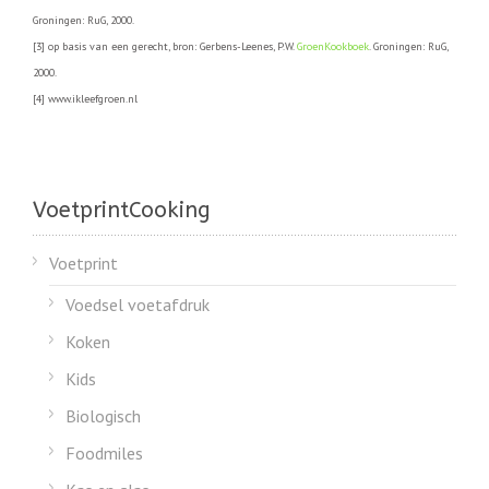
Groningen: RuG, 2000.
[3] op basis van een gerecht, bron: Gerbens-Leenes, P.W.
GroenKookboek
. Groningen: RuG,
2000.
[4] www.ikleefgroen.nl
VoetprintCooking
Voetprint
Voedsel voetafdruk
Koken
Kids
Biologisch
Foodmiles