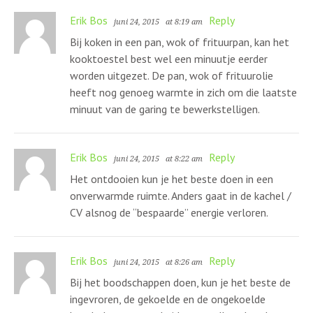
Erik Bos
Reply
juni 24, 2015
at 8:19 am
Bij koken in een pan, wok of frituurpan, kan het
kooktoestel best wel een minuutje eerder
worden uitgezet. De pan, wok of frituurolie
heeft nog genoeg warmte in zich om die laatste
minuut van de garing te bewerkstelligen.
Erik Bos
Reply
juni 24, 2015
at 8:22 am
Het ontdooien kun je het beste doen in een
onverwarmde ruimte. Anders gaat in de kachel /
CV alsnog de “bespaarde” energie verloren.
Erik Bos
Reply
juni 24, 2015
at 8:26 am
Bij het boodschappen doen, kun je het beste de
ingevroren, de gekoelde en de ongekoelde