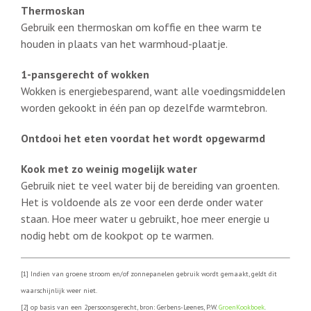
Thermoskan
Gebruik een thermoskan om koffie en thee warm te
houden in plaats van het warmhoud-plaatje.
1-pansgerecht of wokken
Wokken is energiebesparend, want alle voedingsmiddelen
worden gekookt in één pan op dezelfde warmtebron.
Ontdooi het eten voordat het wordt opgewarmd
Kook met zo weinig mogelijk water
Gebruik niet te veel water bij de bereiding van groenten.
Het is voldoende als ze voor een derde onder water
staan. Hoe meer water u gebruikt, hoe meer energie u
nodig hebt om de kookpot op te warmen.
[1] Indien van groene stroom en/of zonnepanelen gebruik wordt gemaakt, geldt dit
waarschijnlijk weer niet.
[2] op basis van een 2persoonsgerecht, bron: Gerbens-Leenes, P.W.
GroenKookboek
.