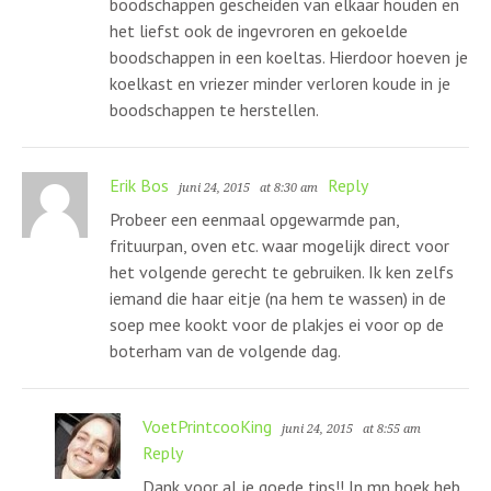
boodschappen gescheiden van elkaar houden en
het liefst ook de ingevroren en gekoelde
boodschappen in een koeltas. Hierdoor hoeven je
koelkast en vriezer minder verloren koude in je
boodschappen te herstellen.
Erik Bos
Reply
juni 24, 2015
at 8:30 am
Probeer een eenmaal opgewarmde pan,
frituurpan, oven etc. waar mogelijk direct voor
het volgende gerecht te gebruiken. Ik ken zelfs
iemand die haar eitje (na hem te wassen) in de
soep mee kookt voor de plakjes ei voor op de
boterham van de volgende dag.
VoetPrintcooKing
juni 24, 2015
at 8:55 am
Reply
Dank voor al je goede tips!! In mn boek heb