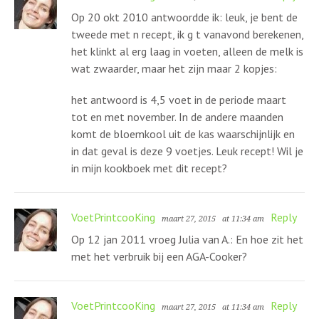
Op 20 okt 2010 antwoordde ik: leuk, je bent de
tweede met n recept, ik g t vanavond berekenen,
het klinkt al erg laag in voeten, alleen de melk is
wat zwaarder, maar het zijn maar 2 kopjes:
het antwoord is 4,5 voet in de periode maart
tot en met november. In de andere maanden
komt de bloemkool uit de kas waarschijnlijk en
in dat geval is deze 9 voetjes. Leuk recept! Wil je
in mijn kookboek met dit recept?
VoetPrintcooKing
Reply
maart 27, 2015
at 11:34 am
Op 12 jan 2011 vroeg Julia van A.: En hoe zit het
met het verbruik bij een AGA-Cooker?
VoetPrintcooKing
Reply
maart 27, 2015
at 11:34 am