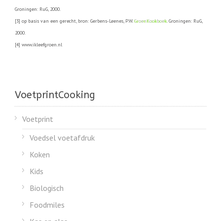
Groningen: RuG, 2000.
[3] op basis van een gerecht, bron: Gerbens-Leenes, P.W.
GroenKookboek
. Groningen: RuG,
2000.
[4] www.ikleefgroen.nl
VoetprintCooking
Voetprint
Voedsel voetafdruk
Koken
Kids
Biologisch
Foodmiles