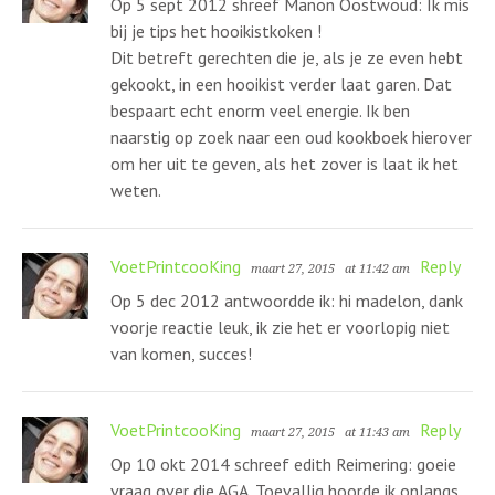
Op 5 sept 2012 shreef Manon Oostwoud: Ik mis
bij je tips het hooikistkoken !
Dit betreft gerechten die je, als je ze even hebt
gekookt, in een hooikist verder laat garen. Dat
bespaart echt enorm veel energie. Ik ben
naarstig op zoek naar een oud kookboek hierover
om her uit te geven, als het zover is laat ik het
weten.
VoetPrintcooKing
Reply
maart 27, 2015
at 11:42 am
Op 5 dec 2012 antwoordde ik: hi madelon, dank
voorje reactie leuk, ik zie het er voorlopig niet
van komen, succes!
VoetPrintcooKing
Reply
maart 27, 2015
at 11:43 am
Op 10 okt 2014 schreef edith Reimering: goeie
vraag over die AGA. Toevallig hoorde ik onlangs