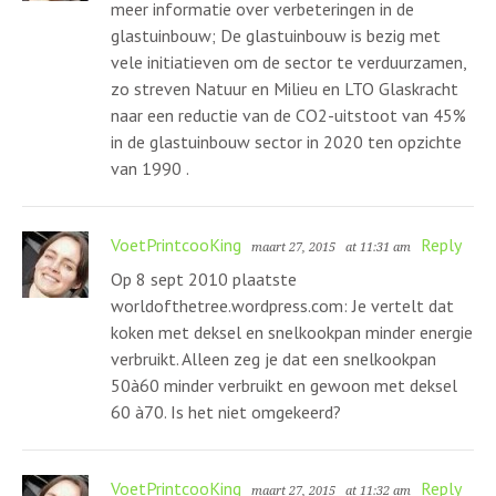
meer informatie over verbeteringen in de
glastuinbouw; De glastuinbouw is bezig met
vele initiatieven om de sector te verduurzamen,
zo streven Natuur en Milieu en LTO Glaskracht
naar een reductie van de CO2-uitstoot van 45%
in de glastuinbouw sector in 2020 ten opzichte
van 1990 .
VoetPrintcooKing
Reply
maart 27, 2015
at 11:31 am
Op 8 sept 2010 plaatste
worldofthetree.wordpress.com: Je vertelt dat
koken met deksel en snelkookpan minder energie
verbruikt. Alleen zeg je dat een snelkookpan
50à60 minder verbruikt en gewoon met deksel
60 à70. Is het niet omgekeerd?
VoetPrintcooKing
Reply
maart 27, 2015
at 11:32 am