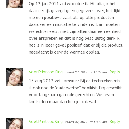
Op 12 jan 2011 antwoordde ik: Hi Julia, ik heb
daar eerlijk gezegd geen gegevens over, het lijkt
me een positieve zaak als op alle producten
daarover een indicatie te vinden is. Dan moeten
we echter eerst met zijn allen daar een eenheid
over afspreken en dat is nog best lastig denk ik.
het is in ieder geval positief dat er bij dit product
nagedacht is oevr de warmte opslag.
VoetPrintcooKing
Reply
maart 27, 2015
at 11:35 am
15 aug 2012 zei Lamyrus: Bij de technieken mis
ik ook nog de “ouderwetse” hooikist. Erg geschikt
voor langzaam garende gerechten. Wel even
knutselen maar dan heb je ook wat.
VoetPrintcooKing
Reply
maart 27, 2015
at 11:36 am