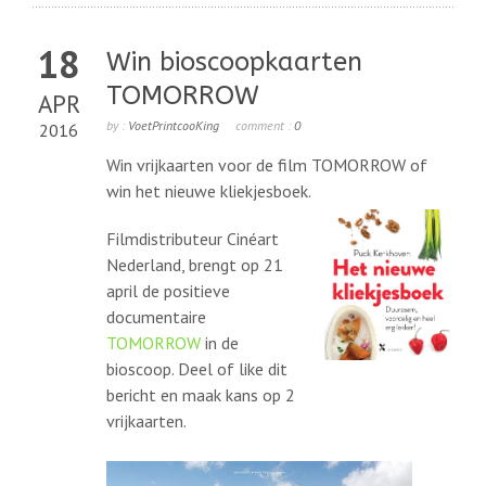
18
Win bioscoopkaarten
TOMORROW
APR
by :
VoetPrintcooKing
comment :
0
2016
Win vrijkaarten voor de film TOMORROW of
win het nieuwe kliekjesboek.
Filmdistributeur Cinéart
Nederland, brengt op 21
april de positieve
documentaire
TOMORROW
in de
bioscoop. Deel of like dit
bericht en maak kans op 2
vrijkaarten.