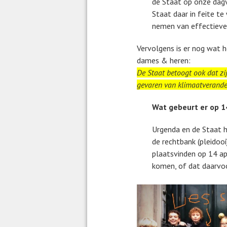
de Staat op onze dagv
Staat daar in feite t
nemen van effectieve 
Vervolgens is er nog wat h
dames & heren:
De Staat betoogt ook dat zij
gevaren van klimaatverande
Wat gebeurt er op 14
Urgenda en de Staat he
de rechtbank (pleidoo
plaatsvinden op 14 apr
komen, of dat daarvoor