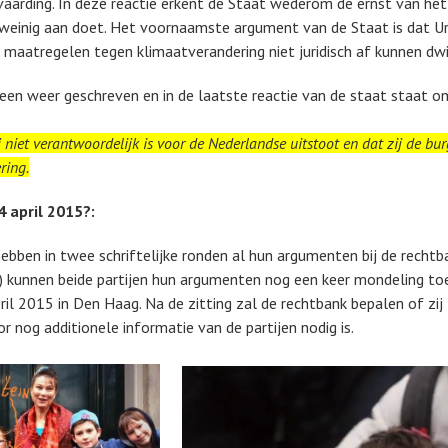
aarding. In deze reactie erkent de Staat wederom de ernst van het
e weinig aan doet. Het voornaamste argument van de Staat
is
dat Ur
maatregelen tegen klimaatverandering niet juridisch af kunnen dw
een weer geschreven en in de laatste reactie van de staat staat ond
 niet verantwoordelijk is voor de Nederlandse uitstoot en dat zij de bu
ring.
 april 2015?:
bben in twee schriftelijke ronden al hun argumenten bij de rechtban
i) kunnen beide partijen hun argumenten nog een keer mondeling toe
il 2015 in Den Haag. Na de zitting zal de rechtbank bepalen of zij 
 nog additionele informatie van de partijen nodig is.