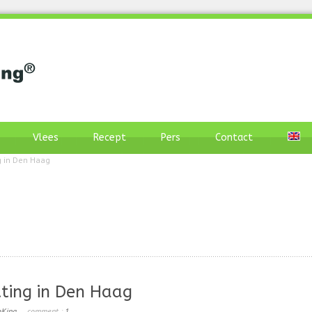
Vlees
Recept
Pers
Contact
g in Den Haag
tting in Den Haag
oKing
comment :
1