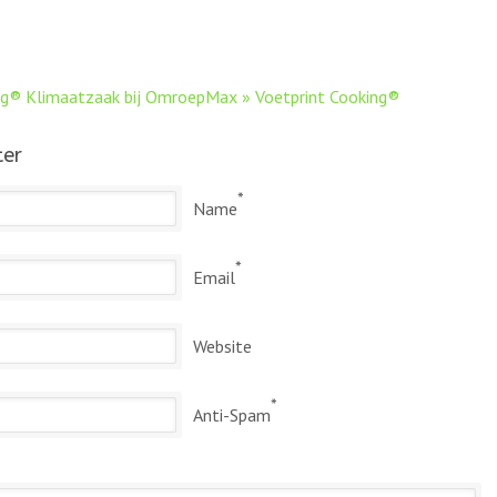
ng® Klimaatzaak bij OmroepMax » Voetprint Cooking®
ter
*
Name
*
Email
Website
*
Anti-Spam