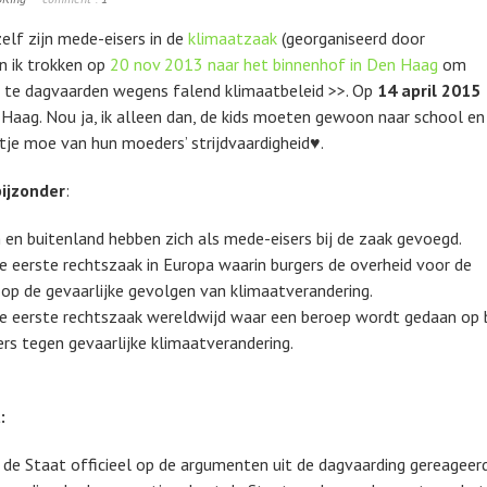
elf zijn mede-eisers in de
klimaatzaak
(georganiseerd door
n ik trokken op
20 nov 2013 naar het binnenhof in Den Haag
om
t te dagvaarden wegens falend klimaatbeleid
>>
. Op
14 april 2015
Haag. Nou ja, ik alleen dan, de kids moeten gewoon naar school en
tje moe van hun moeders’ strijdvaardigheid♥.
bijzonder
:
n en buitenland hebben zich als mede-eisers bij de zaak gevoegd.
e eerste rechtszaak in Europa waarin burgers de overheid voor de
op de gevaarlijke gevolgen van klimaatverandering.
de eerste rechtszaak wereldwijd waar een beroep wordt gedaan op
rs tegen gevaarlijke klimaatverandering.
:
 de Staat officieel op de argumenten uit de dagvaarding gereageer