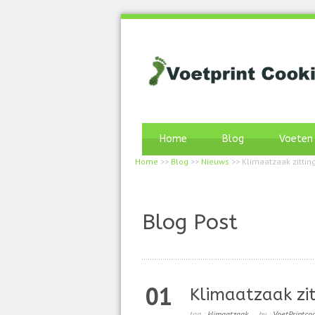
Home
Blog
Voeten
Home
>>
Blog
>>
Nieuws
>>
Klimaatzaak zittin
Blog Post
01
Klimaatzaak zi
tag :
klimaatzaak
by :
VoetPrintco