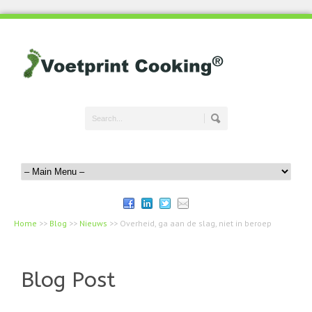
Home
>>
Blog
>>
Nieuws
>>
Overheid, ga aan de slag, niet in beroep
Blog Post