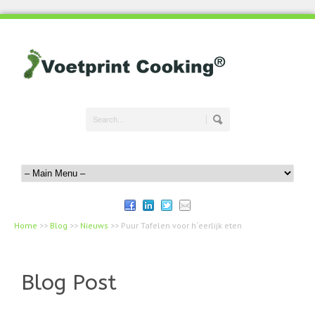
Home
>>
Blog
>>
Nieuws
>>
Puur Tafelen voor h´eerlijk eten
Blog Post