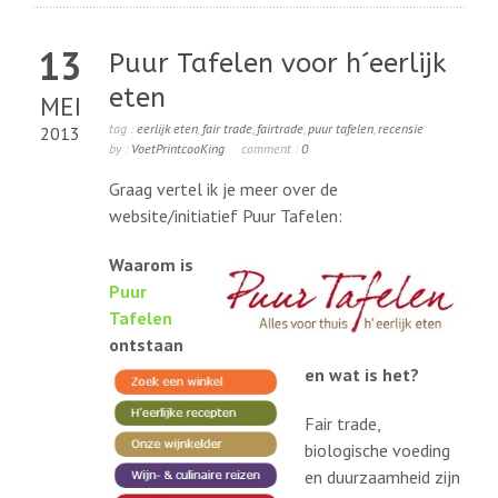
13
Puur Tafelen voor h´eerlijk
eten
MEI
tag :
eerlijk eten
,
fair trade
,
fairtrade
,
puur tafelen
,
recensie
2013
by :
VoetPrintcooKing
comment :
0
Graag vertel ik je meer over de
website/initiatief Puur Tafelen:
Waarom is
Puur
Tafelen
ontstaan
en wat is het?
Fair trade,
biologische voeding
en duurzaamheid zijn