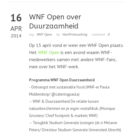
16
WNF Open over
Duurzaamheid
APR
tag :
WNF Open
by :
VoetPrintcooKing
comment :
0
2014
Op 15 april vond er weer een WNF Open plaats.
Het
WNF Open
is een avond waarin WNF-
medewerkers samen met andere WNF-fans,
mee over het WNF-werk.
Programma WNF Open Duurzaamheid
- Ontvangst met sustainable food (WNF-er Paula
Middendorp/ @cateringpaula)
– WNF & Duurzaamheid De relatie tussen
natuurbeschermen en je eigen voetafdruk. (Monique
Grooten/ Chief footprint & markets WNF)
– Terugblik Studium Generale lezingen (dr. ir. Melanie
Peters/ Directeur Studium Generale Universiteit Utrecht)