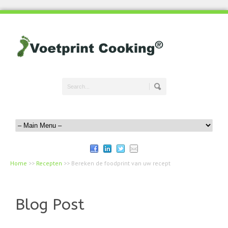
Home
>>
Recepten
>>
Bereken de foodprint van uw recept
Blog Post