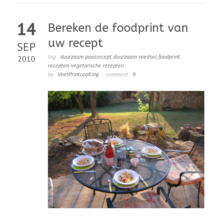
14
Bereken de foodprint van
uw recept
SEP
tag :
duurzaam paasrecept
,
duurzaam voedsel
,
foodprint
,
2010
recepten
,
vegetarische recepten
by :
VoetPrintcooKing
comment :
9