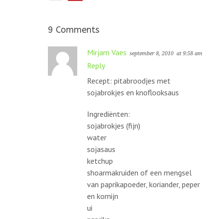
9 Comments
Mirjam Vaes
september 8, 2010
at 9:58 am
Reply
Recept: pitabroodjes met
sojabrokjes en knoflooksaus
Ingrediënten:
sojabrokjes (fijn)
water
sojasaus
ketchup
shoarmakruiden of een mengsel
van paprikapoeder, koriander, peper
en komijn
ui