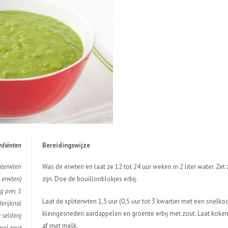
edi
ë
nten
Bereidingswijze
iterwten
Was de erwten en laat ze 12 tot 24 uur weken in 2 liter water. Ze
 erwten)
zijn. Doe de bouillonblokjes erbij.
 prei, 1
Laat de spliterwten 1,5 uur (0,5 uur tot 3 kwartier met een snelk
derijknol
kleingesneden aardappelen en groente erbij met zout. Laat koken
 selderij
af met melk.
pel zout