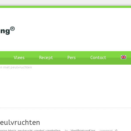
Vlees
Recept
Pers
Contact
n met peulvruchten
eulvruchten
onion bhajis
,
peulvrucht
,
uienbal
,
uienballen
by :
VoetPrintcooKing
comment :
0