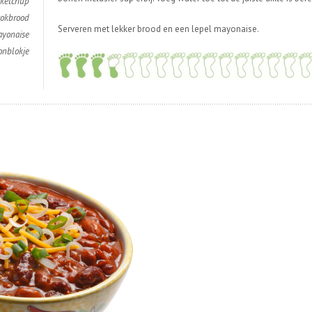
nketchup
tokbrood
Serveren met lekker brood en een lepel mayonaise.
ayonaise
onblokje