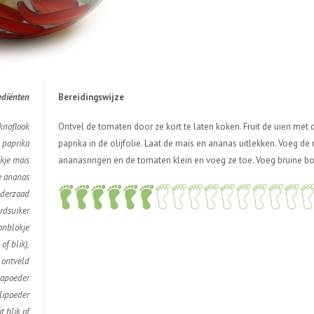
edi
ë
nten
Bereidingswijze
 knoflook
Ontvel de tomaten door ze kort te laten koken. Fruit de uien me
 paprika
paprika in de olijfolie. Laat de maïs en ananas uitlekken. Voeg de
ikje mais
ananasringen en de tomaten klein en voeg ze toe. Voeg bruine bo
e ananas
nderzaad
erdsuiker
onblokje
of blik),
ontveld
kapoeder
lipoeder
 blik of