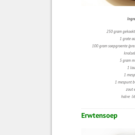
Ingr
250 gram gekookt
1 grote a
100 gram soepgroente (prei,
knolsel
5 gram m
1 la
1 mesp
1 mespunt b
zout 
halve li
Erwtensoep