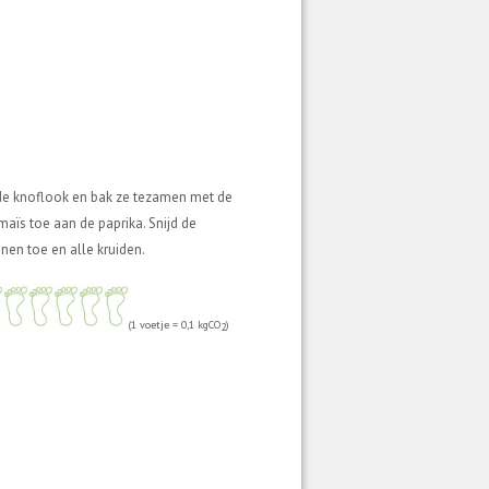
t de knoflook en bak ze tezamen met de
 maïs toe aan de paprika. Snijd de
nen toe en alle kruiden.
(1 voetje = 0,1 kgCO
)
2