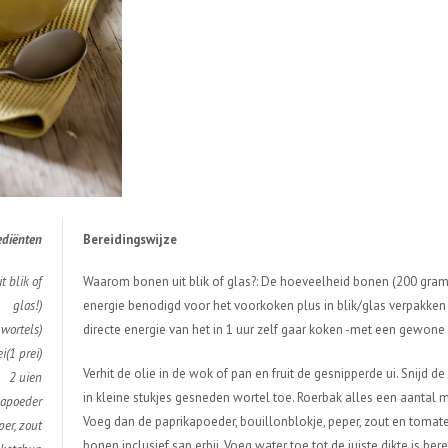
edi
ë
nten
Bereidingswijze
 blik of
Waarom bonen uit blik of glas?: De hoeveelheid bonen (200 gram) 
glas!)
energie benodigd voor het voorkoken plus in blik/glas verpakken 
 wortels)
directe energie van het in 1 uur zelf gaar koken -met een gewone 
i(1 prei)
Verhit de olie in de wok of pan en fruit de gesnipperde ui. Snijd d
2 uien
in kleine stukjes gesneden wortel toe. Roerbak alles een aantal m
kapoeder
Voeg dan de paprikapoeder, bouillonblokje, peper, zout en tomate
per, zout
bonen inclusief sap erbij. Voeg water toe tot de juiste dikte is ber