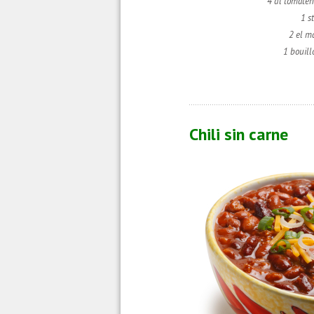
4 dl tomate
1 s
2 el m
1 bouill
Chili sin carne