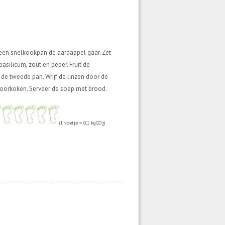
n een snelkookpan de aardappel gaar. Zet
basilicum, zout en peper. Fruit de
de tweede pan. Wrijf de linzen door de
doorkoken. Serveer de soep met brood.
(1 voetje = 0,1 kgCO
)
2