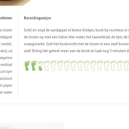
edi
ë
nten
Bereidingswijze
e linzen
Schil en snijd de aardappel in kleine blokjes, kook bij voorkeur i
ardappel
de linzen op met een halve liter water, het laurierblad, de tijm, de 
 wortel,
soepgroente. Giet het kookvocht met de linzen in een zeef boven 
derij, ui)
zeef. Breng het geheel weer aan de kook en laat nog 5 minuten 
argarine
urierblad
unt tijm
asilicum
en peper
ter water