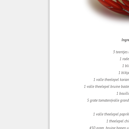
Ingr
3 teentjes
1 rode
1 bl
1 blikj
1 volle theelepel koria
1 volle theelepel bruine bast
1 bouill
5 grote tomaten(volle grond 
1 volle theelepel papri
1 theelepel chi
450 gram bruine bonen uit