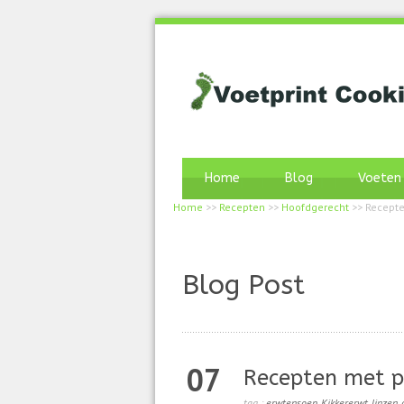
Home
Blog
Voeten
Home
>>
Recepten
>>
Hoofdgerecht
>>
Recepte
Blog Post
07
Recepten met p
tag :
erwtensoep
,
Kikkererwt
,
linzen
,