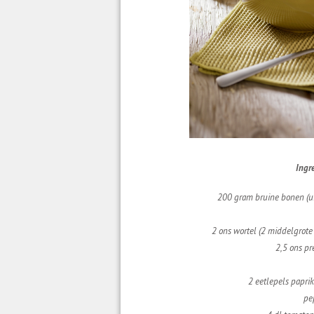
Ingr
200 gram bruine bonen (uit
2 ons wortel (2 middelgrote
2,5 ons pre
2 eetlepels papri
pe