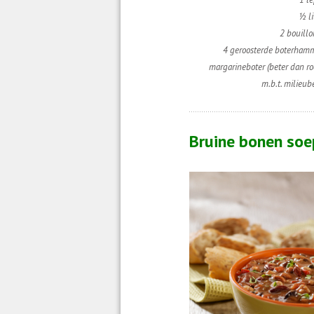
½ li
2 bouillo
4 geroosterde boterhamm
margarineboter (beter dan r
m.b.t. milieub
Bruine bonen soe