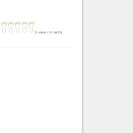
(1 voetje = 0,1 kgCO
)
2