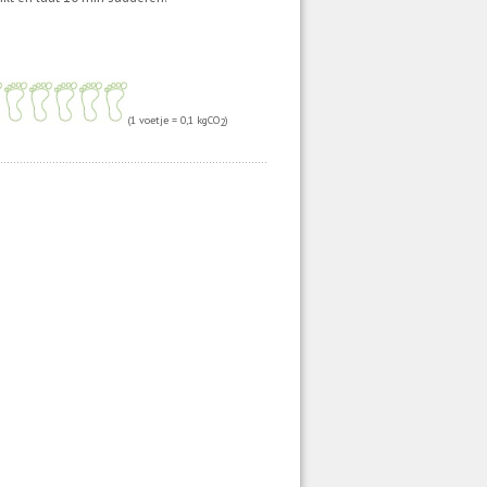
(1 voetje = 0,1 kgCO
)
2