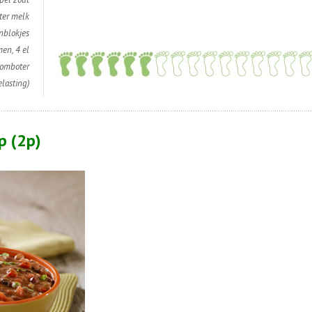
ter melk
nblokjes
en, 4 el
oomboter
elasting)
p (2p)