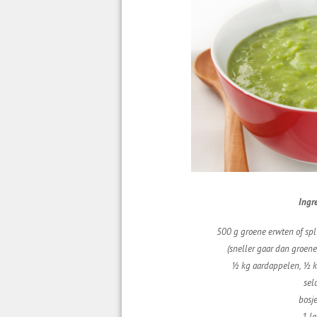
Ingr
500 g groene erwten of spl
(sneller gaar dan groene
½ kg aardappelen, ½ kg
sel
bosje
1 le