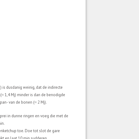
is dusdanig weinig, dat de indirecte
(≈ 1,4 Mj) minder is dan de benodigde
pan- van de bonen (≈ 2 Mj).
e prei in dunne ringen en voeg die met de
in.
nketchup toe. Doe tot slot de gare
eikt en laat 10 min sudderen.