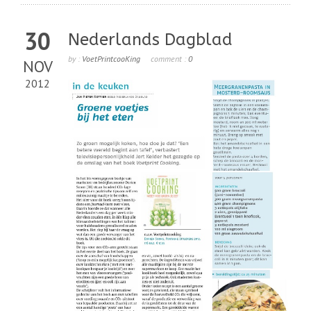
30
Nederlands Dagblad
by :
VoetPrintcooKing
comment :
0
NOV
2012