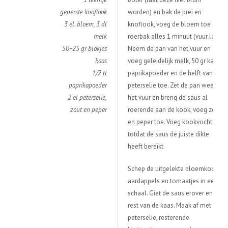
geperste knoflook
worden) en bak de prei en
3 el. bloem, 3 dl
knoflook, voeg de bloem toe en
melk
roerbak alles 1 minuut (vuur laag).
50+25 gr blokjes
Neem de pan van het vuur en
kaas
voeg geleidelijk melk, 50 gr kaas,
1/2 tl
paprikapoeder en de helft van de
paprikapoeder
peterselie toe. Zet de pan weer op
2 el peterselie,
het vuur en breng de saus al
zout en peper
roerende aan de kook, voeg zout
en peper toe. Voeg kookvocht toe
totdat de saus de juiste dikte
heeft bereikt.
Schep de uitgelekte bloemkool,
aardappels en tomaatjes in een
schaal. Giet de saus erover en de
rest van de kaas. Maak af met
peterselie, resterende