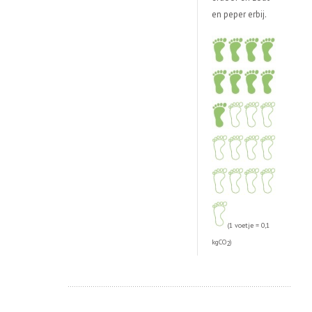
en peper erbij.
(1 voetje = 0,1
kgCO
)
2