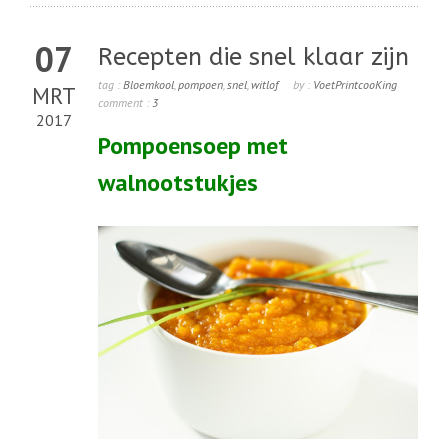
07
Recepten die snel klaar zijn
tag :
Bloemkool
,
pompoen
,
snel
,
witlof
by :
VoetPrintcooKing
MRT
comment :
3
2017
Pompoensoep met
walnootstukjes