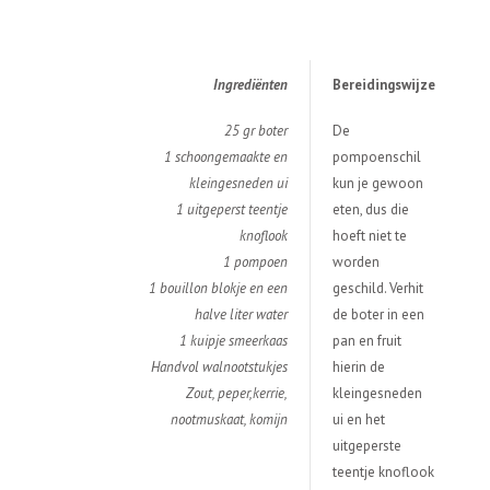
Ingredi
ë
nten
Bereidingswijze
25 gr boter
De
1 schoongemaakte en
pompoenschil
kleingesneden ui
kun je gewoon
1 uitgeperst teentje
eten, dus die
knoflook
hoeft niet te
1 pompoen
worden
1 bouillon blokje en een
geschild. Verhit
halve liter water
de boter in een
1 kuipje smeerkaas
pan en fruit
Handvol walnootstukjes
hierin de
Zout, peper,kerrie,
kleingesneden
nootmuskaat, komijn
ui en het
uitgeperste
teentje knoflook