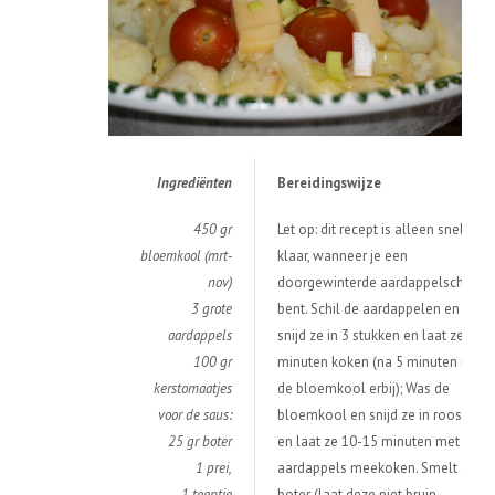
Ingredi
ë
nten
Bereidingswijze
450 gr
Let op: dit recept is alleen snel
bloemkool (mrt-
klaar, wanneer je een
nov)
doorgewinterde aardappelschiller
3 grote
bent. Schil de aardappelen en
aardappels
snijd ze in 3 stukken en laat ze 20
100 gr
minuten koken (na 5 minuten mag
kerstomaatjes
de bloemkool erbij); Was de
voor de saus:
bloemkool en snijd ze in roosjes
25 gr boter
en laat ze 10-15 minuten met de
1 prei,
aardappels meekoken. Smelt de
1 teentje
boter (laat deze niet bruin