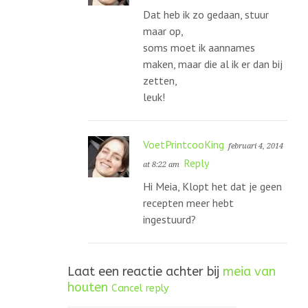
Dat heb ik zo gedaan, stuur
maar op,
soms moet ik aannames
maken, maar die al ik er dan bij
zetten,
leuk!
VoetPrintcooKing
februari 4, 2014
Reply
at 8:22 am
Hi Meia, Klopt het dat je geen
recepten meer hebt
ingestuurd?
Laat een reactie achter bij
meia van
houten
Cancel reply