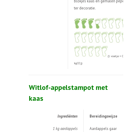
blokjes kaas en gemalen peper
ter decoratie.
(1 voetje = 0,1
kgCO
)
2
Witlof-appelstampot met
kaas
Ingredi
ë
nten
Bereidingswijze
1 kg aardappels
Aardappels gaar