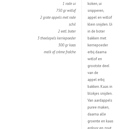
1 rode ui
koken, ui
750 gr witlof
snipperen,
2 grote appels met rode
appel en witlof
schil
klein snijden. Ui
2 eetl. boter
in de boter
3 theelepels kerriepoeder
bakken met
300 gr kaas
kerriepoeder
melk of crème fraîche
erbij daarna
witlof en
grootste deel
van de
appel erbij
bakken. Kaas in
blokjes snijden.
Van aardappels
puree maken,
daarna alle
groente en kaas
erdoor en zout