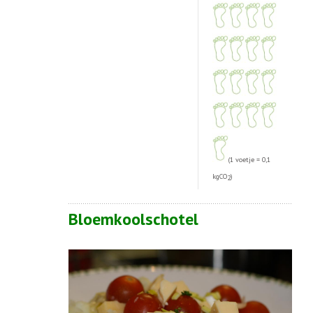
(1 voetje = 0,1
kgCO
)
2
Bloemkoolschotel