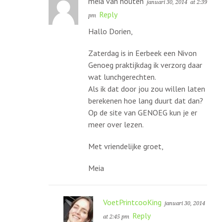
meia van houten
januari 30, 2014
at 2:39
Reply
pm
Hallo Dorien,
Zaterdag is in Eerbeek een Nivon
Genoeg praktijkdag ik verzorg daar
wat lunchgerechten.
Als ik dat door jou zou willen laten
berekenen hoe lang duurt dat dan?
Op de site van GENOEG kun je er
meer over lezen.
Met vriendelijke groet,
Meia
VoetPrintcooKing
januari 30, 2014
Reply
at 2:45 pm