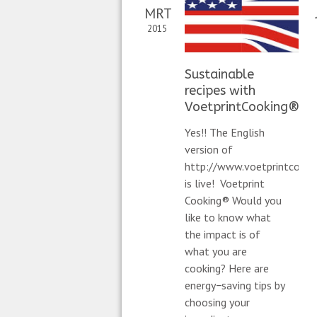
MRT
2015
Sustainable
recipes with
VoetprintCooking®
Yes!! The English
version of
http://www.voetprintcookin
is live! Voetprint
Cooking® Would you
like to know what
the impact is of
what you are
cooking? Here are
energy−saving tips by
choosing your