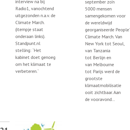
interview na bij
september zo’n
Radio1, vanochtend
5000 mensen
uitgezonden n.a.v. de
samengekomen voor
Climate March.
de wereldwijd
(itempje staat
georganiseerde People’
onderaan links).
Climate March. Van
Standpunt.nl
New York tot Seoul,
stelling: `Het
van Tanzania
kabinet doet genoeg
tot Berlijn en
om het klimaat te
van Melbourne
verbeteren.`
tot Parijs werd de
grootste
klimaatmobilisatie
ooit zichtbaar. Aan
de vooravond...