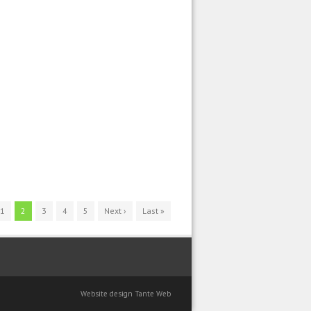
1
2
3
4
5
Next ›
Last »
Website design Tante Web