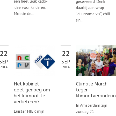
een heel leuk kado-
geserveerd. Denk
idee voor kinderen:
daarbij aan wrap
Moesie de...
“duurzame vis”, chili
sin...
22
22
SEP
SEP
2014
2014
Het kabinet
Climate March
doet genoeg om
tegen
het klimaat te
klimaatveranderi
verbeteren?
In Amsterdam zijn
Luister HIER mijn
zondag 21