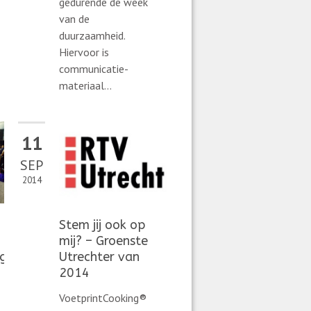
gedurende de week
van de
duurzaamheid.
Hiervoor is
communicatie-
materiaal...
11
SEP
2014
Stem jij ook op
mij? – Groenste
ng
Utrechter van
2014
VoetprintCooking®