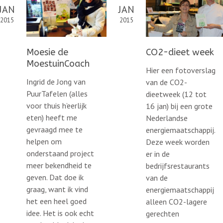
JAN
JAN
2015
2015
Moesie de
CO2-dieet week
MoestuinCoach
Hier een fotoverslag
Ingrid de Jong van
van de CO2-
PuurTafelen (alles
dieetweek (12 tot
voor thuis h’eerlijk
16 jan) bij een grote
g.nl/en/
eten) heeft me
Nederlandse
gevraagd mee te
energiemaatschappij.
helpen om
Deze week worden
onderstaand project
er in de
meer bekendheid te
bedrijfsrestaurants
geven. Dat doe ik
van de
graag, want ik vind
energiemaatschappij
het een heel goed
alleen CO2-lagere
idee. Het is ook echt
gerechten